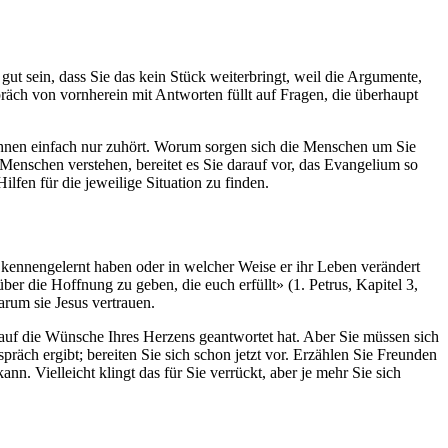
ut sein, dass Sie das kein Stück weiterbringt, weil die Argumente,
präch von vornherein mit Antworten füllt auf Fragen, die überhaupt
ihnen einfach nur zuhört. Worum sorgen sich die Menschen um Sie
Menschen verstehen, bereitet es Sie darauf vor, das Evangelium so
lfen für die jeweilige Situation zu finden.
s kennengelernt haben oder in welcher Weise er ihr Leben verändert
ber die Hoffnung zu geben, die euch erfüllt» (1. Petrus, Kapitel 3,
arum sie Jesus vertrauen.
auf die Wünsche Ihres Herzens geantwortet hat. Aber Sie müssen sich
äch ergibt; bereiten Sie sich schon jetzt vor. Erzählen Sie Freunden
n. Vielleicht klingt das für Sie verrückt, aber je mehr Sie sich