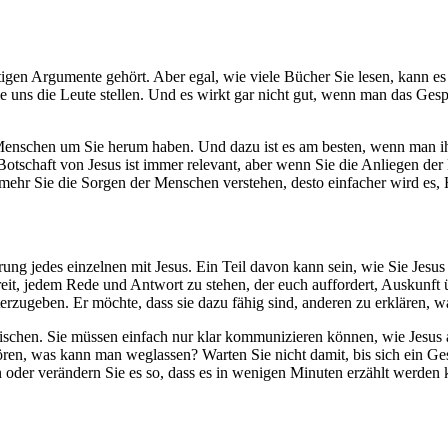
gen Argumente gehört. Aber egal, wie viele Bücher Sie lesen, kann es g
ie uns die Leute stellen. Und es wirkt gar nicht gut, wenn man das Ges
e Menschen um Sie herum haben. Und dazu ist es am besten, wenn man 
schaft von Jesus ist immer relevant, aber wenn Sie die Anliegen der 
 mehr Sie die Sorgen der Menschen verstehen, desto einfacher wird es, Hi
hrung jedes einzelnen mit Jesus. Ein Teil davon kann sein, wie Sie Jesu
reit, jedem Rede und Antwort zu stehen, der euch auffordert, Auskunft ü
terzugeben. Er möchte, dass sie dazu fähig sind, anderen zu erklären, w
tischen. Sie müssen einfach nur klar kommunizieren können, wie Jesus 
n, was kann man weglassen? Warten Sie nicht damit, bis sich ein Gespr
oder verändern Sie es so, dass es in wenigen Minuten erzählt werden kan