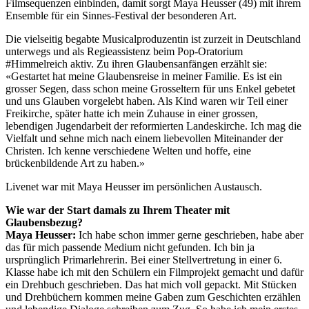
Filmsequenzen einbinden, damit sorgt Maya Heusser (49) mit ihrem
Ensemble für ein Sinnes-Festival der besonderen Art.
Die vielseitig begabte Musicalproduzentin ist zurzeit in Deutschland
unterwegs und als Regieassistenz beim Pop-Oratorium
#Himmelreich aktiv. Zu ihren Glaubensanfängen erzählt sie:
«Gestartet hat meine Glaubensreise in meiner Familie. Es ist ein
grosser Segen, dass schon meine Grosseltern für uns Enkel gebetet
und uns Glauben vorgelebt haben. Als Kind waren wir Teil einer
Freikirche, später hatte ich mein Zuhause in einer grossen,
lebendigen Jugendarbeit der reformierten Landeskirche. Ich mag die
Vielfalt und sehne mich nach einem liebevollen Miteinander der
Christen. Ich kenne verschiedene Welten und hoffe, eine
brückenbildende Art zu haben.»
Livenet war mit Maya Heusser im persönlichen Austausch.
Wie war der Start damals zu Ihrem Theater mit
Glaubensbezug?
Maya Heusser:
Ich habe schon immer gerne geschrieben, habe aber
das für mich passende Medium nicht gefunden. Ich bin ja
ursprünglich Primarlehrerin. Bei einer Stellvertretung in einer 6.
Klasse habe ich mit den Schülern ein Filmprojekt gemacht und dafür
ein Drehbuch geschrieben. Das hat mich voll gepackt. Mit Stücken
und Drehbüchern kommen meine Gaben zum Geschichten erzählen