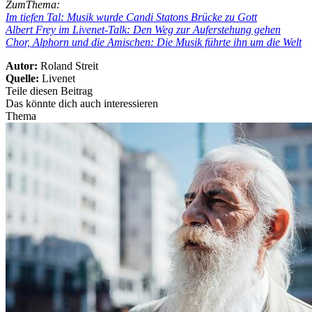
ZumThema:
Im tiefen Tal: Musik wurde Candi Statons Brücke zu Gott
Albert Frey im Livenet-Talk: Den Weg zur Auferstehung gehen
Chor, Alphorn und die Amischen: Die Musik führte ihn um die Welt
Autor:
Roland Streit
Quelle:
Livenet
Teile diesen Beitrag
Das könnte dich auch interessieren
Thema