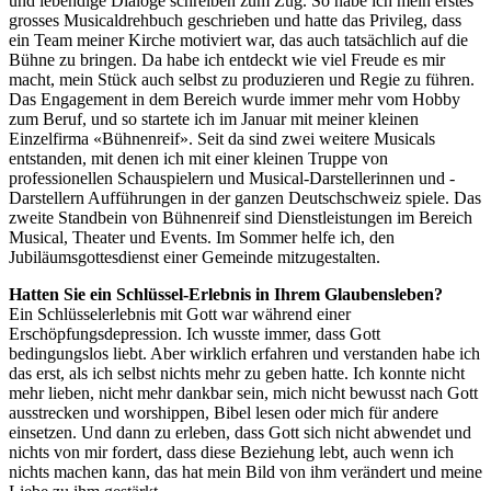
und lebendige Dialoge schreiben zum Zug. So habe ich mein erstes
grosses Musicaldrehbuch geschrieben und hatte das Privileg, dass
ein Team meiner Kirche motiviert war, das auch tatsächlich auf die
Bühne zu bringen. Da habe ich entdeckt wie viel Freude es mir
macht, mein Stück auch selbst zu produzieren und Regie zu führen.
Das Engagement in dem Bereich wurde immer mehr vom Hobby
zum Beruf, und so startete ich im Januar mit meiner kleinen
Einzelfirma «Bühnenreif». Seit da sind zwei weitere Musicals
entstanden, mit denen ich mit einer kleinen Truppe von
professionellen Schauspielern und Musical-Darstellerinnen und -
Darstellern Aufführungen in der ganzen Deutschschweiz spiele. Das
zweite Standbein von Bühnenreif sind Dienstleistungen im Bereich
Musical, Theater und Events. Im Sommer helfe ich, den
Jubiläumsgottesdienst einer Gemeinde mitzugestalten.
Hatten Sie ein Schlüssel-Erlebnis in Ihrem Glaubensleben?
Ein Schlüsselerlebnis mit Gott war während einer
Erschöpfungsdepression. Ich wusste immer, dass Gott
bedingungslos liebt. Aber wirklich erfahren und verstanden habe ich
das erst, als ich selbst nichts mehr zu geben hatte. Ich konnte nicht
mehr lieben, nicht mehr dankbar sein, mich nicht bewusst nach Gott
ausstrecken und worshippen, Bibel lesen oder mich für andere
einsetzen. Und dann zu erleben, dass Gott sich nicht abwendet und
nichts von mir fordert, dass diese Beziehung lebt, auch wenn ich
nichts machen kann, das hat mein Bild von ihm verändert und meine