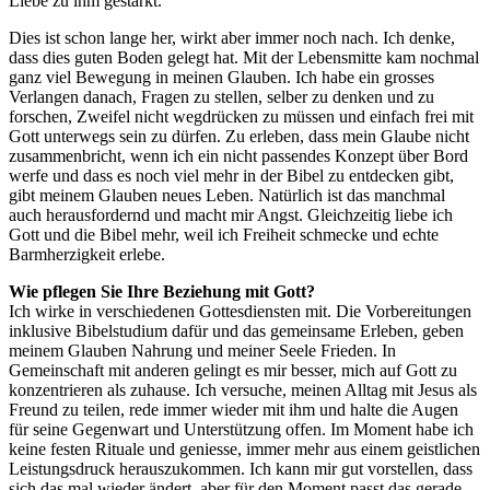
Liebe zu ihm gestärkt.
Dies ist schon lange her, wirkt aber immer noch nach. Ich denke,
dass dies guten Boden gelegt hat. Mit der Lebensmitte kam nochmal
ganz viel Bewegung in meinen Glauben. Ich habe ein grosses
Verlangen danach, Fragen zu stellen, selber zu denken und zu
forschen, Zweifel nicht wegdrücken zu müssen und einfach frei mit
Gott unterwegs sein zu dürfen. Zu erleben, dass mein Glaube nicht
zusammenbricht, wenn ich ein nicht passendes Konzept über Bord
werfe und dass es noch viel mehr in der Bibel zu entdecken gibt,
gibt meinem Glauben neues Leben. Natürlich ist das manchmal
auch herausfordernd und macht mir Angst. Gleichzeitig liebe ich
Gott und die Bibel mehr, weil ich Freiheit schmecke und echte
Barmherzigkeit erlebe.
Wie pflegen Sie Ihre Beziehung mit Gott?
Ich wirke in verschiedenen Gottesdiensten mit. Die Vorbereitungen
inklusive Bibelstudium dafür und das gemeinsame Erleben, geben
meinem Glauben Nahrung und meiner Seele Frieden. In
Gemeinschaft mit anderen gelingt es mir besser, mich auf Gott zu
konzentrieren als zuhause. Ich versuche, meinen Alltag mit Jesus als
Freund zu teilen, rede immer wieder mit ihm und halte die Augen
für seine Gegenwart und Unterstützung offen. Im Moment habe ich
keine festen Rituale und geniesse, immer mehr aus einem geistlichen
Leistungsdruck herauszukommen. Ich kann mir gut vorstellen, dass
sich das mal wieder ändert, aber für den Moment passt das gerade