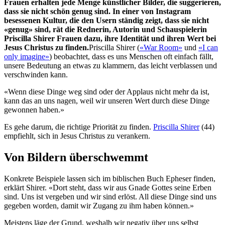
Frauen erhalten jede Menge künstlicher Bilder, die suggerieren,
dass sie nicht schön genug sind. In einer von Instagram
besessenen Kultur, die den Usern ständig zeigt, dass sie nicht
«genug» sind, rät die Rednerin, Autorin und Schauspielerin
Priscilla Shirer Frauen dazu, ihre Identität und ihren Wert bei
Jesus Christus zu finden.
Priscilla Shirer (
«War Room»
und
«I can
only imagine»
) beobachtet, dass es uns Menschen oft einfach fällt,
unsere Bedeutung an etwas zu klammern, das leicht verblassen und
verschwinden kann.
«Wenn diese Dinge weg sind oder der Applaus nicht mehr da ist,
kann das an uns nagen, weil wir unseren Wert durch diese Dinge
gewonnen haben.»
Es gehe darum, die richtige Priorität zu finden.
Priscilla Shirer
(44)
empfiehlt, sich in Jesus Christus zu verankern.
Von Bildern überschwemmt
Konkrete Beispiele lassen sich im biblischen Buch Epheser finden,
erklärt Shirer. «Dort steht, dass wir aus Gnade Gottes seine Erben
sind. Uns ist vergeben und wir sind erlöst. All diese Dinge sind uns
gegeben worden, damit wir Zugang zu ihm haben können.»
Meistens läge der Grund, weshalb wir negativ über uns selbst