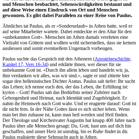
und Menschen beobachtet, Sehenswürdigkeiten bestaunt und
auf diese Weise einen Eindruck von Ort und Menschen
gewonnen. Es gibt dabei Parallelen zu einer Reise von Paulus.
Ähnliches tat Paulus, als er «Sonderurlaub» in Athen hatte, weil er
auf seine Mitarbeiter wartete. Dabei entdeckte er den Altar für den
«unbekannten Gott». Menschen im Athen damals verehrten eine
Vielzahl von Göttern und wollten wohl sicherstellen, dass sie keinen
ausliessen und somit eventuellem Ungemach vorbeugen.
Paulus suchte das Gespräch mit den Athenern (
Apostelgeschichte,
Kapitel 17, Vers 16-34
) und erklärte ihnen, wer dieser für sie
unbekannte Gott ist. «Durch ihn allein leben und handeln wir, ja,
ihm verdanken wir alles, was wir sind.», sagte er und zitierte hier
sogar den hellenistischen Dichter Aratus. Paulus sah tiefer: Ihr sucht
das Leben; ich nenne euch den, der das Leben, die Erfüllung ist:
kyrios – Gott! Paulus sah das Bedürfnis seiner Zuhörer nach
Geborgenheit und Heimat, nach Identität und Zugehörigkeit. Er
nahm ihr Heimweh nach Gott wahr. Und er reagierte darauf: Gott ist
dir nicht fern. In der Nähe Gottes lässt es sich sicher leben. Wenn
man bei ihm zuhause ist, kann man heil werden und Heil finden.
Der Theologe und Kirchenvater Augustin hat knapp 400 Jahre nach
Paulus über alle Menschen gesagt: Du, Gott, hast uns auf dich hin
geschaffen, und unser Herz ist unruhig, bis es Ruhe findet in dir.
Paulus realisierte diese Sehnsucht auch in Athen.