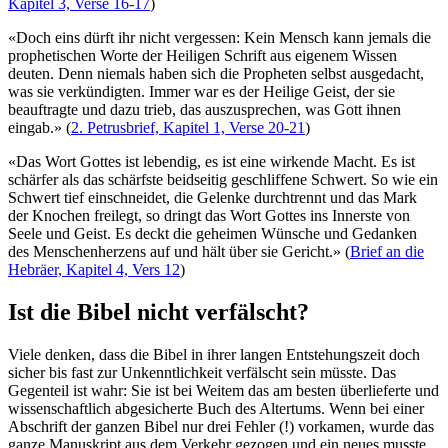
Kapitel 3, Verse 16-17
)
«Doch eins dürft ihr nicht vergessen: Kein Mensch kann jemals die
prophetischen Worte der Heiligen Schrift aus eigenem Wissen
deuten. Denn niemals haben sich die Propheten selbst ausgedacht,
was sie verkündigten. Immer war es der Heilige Geist, der sie
beauftragte und dazu trieb, das auszusprechen, was Gott ihnen
eingab.» (
2. Petrusbrief, Kapitel 1, Verse 20-21
)
«Das Wort Gottes ist lebendig, es ist eine wirkende Macht. Es ist
schärfer als das schärfste beidseitig geschliffene Schwert. So wie ein
Schwert tief einschneidet, die Gelenke durchtrennt und das Mark
der Knochen freilegt, so dringt das Wort Gottes ins Innerste von
Seele und Geist. Es deckt die geheimen Wünsche und Gedanken
des Menschenherzens auf und hält über sie Gericht.» (
Brief an die
Hebräer, Kapitel 4, Vers 12
)
Ist die Bibel nicht verfälscht?
Viele denken, dass die Bibel in ihrer langen Entstehungszeit doch
sicher bis fast zur Unkenntlichkeit verfälscht sein müsste. Das
Gegenteil ist wahr: Sie ist bei Weitem das am besten überlieferte und
wissenschaftlich abgesicherte Buch des Altertums. Wenn bei einer
Abschrift der ganzen Bibel nur drei Fehler (!) vorkamen, wurde das
ganze Manuskript aus dem Verkehr gezogen und ein neues musste