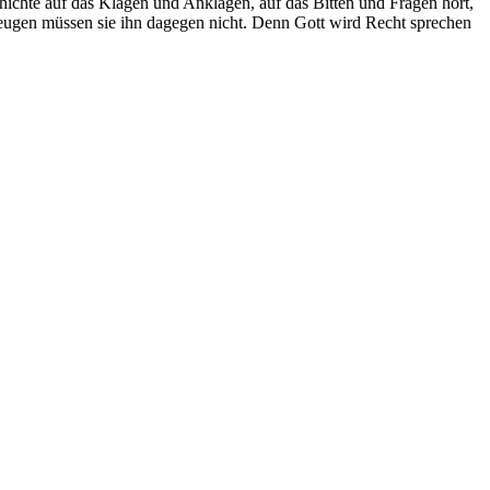
chichte auf das Klagen und Anklagen, auf das Bitten und Fragen hört,
rzeugen müssen sie ihn dagegen nicht. Denn Gott wird Recht sprechen