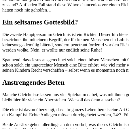
zustand? Auf jeden Fall stand diese Witwe chancenlos vor einem Richte
hatten noch nie geholfen…
Ein seltsames Gottesbild?
Die zweite Hauptperson im Gleichnis ist ein Richter. Dieser fürchte
bezeichnet ihn mit einem Begriff, der für keinen Menschen ein Lob is
keineswegs demütig bittend, sondern penetrant fordernd vor den Richt
werden wollte. Nein, er wollte nur endlich seine Ruhe!
Spannend, dass Jesus ausgerechnet solch einen bösen Menschen mit Go
schon solch ein ungerechter Mensch eine Bitte erhört, wie viel mehr w
seinen Kindern Recht verschaffen – selbst wenn es momentan noch nich
Anstrengendes Beten
Manche Gleichnisse lassen uns viel Spielraum dabei, was mit ihnen gem
bleibt hier für viele ein Aber stehen. Wie soll das denn aussehen?
Die eine ist davon überzeugt, dass ihr ganzes Leben bereits eine Art G
ein Kampf ist. Echte Anliegen müssen durchgebetet werden, 24/7. Für
Beide Ansätze gehen allerdings an dem vorbei, was dieses Gleichnis z