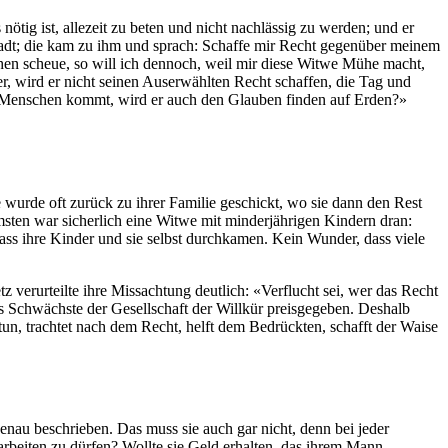
nötig ist, allezeit zu beten und nicht nachlässig zu werden; und er
 Stadt; die kam zu ihm und sprach: Schaffe mir Recht gegenüber meinem
chen scheue, so will ich dennoch, weil mir diese Witwe Mühe macht,
er, wird er nicht seinen Auserwählten Recht schaffen, die Tag und
s Menschen kommt, wird er auch den Glauben finden auf Erden?»
wurde oft zurück zu ihrer Familie geschickt, wo sie dann den Rest
sten war sicherlich eine Witwe mit minderjährigen Kindern dran:
dass ihre Kinder und sie selbst durchkamen. Kein Wunder, dass viele
tz verurteilte ihre Missachtung deutlich: «Verflucht sei, wer das Recht
s Schwächste der Gesellschaft der Willkür preisgegeben. Deshalb
un, trachtet nach dem Recht, helft dem Bedrückten, schafft der Waise
enau beschrieben. Das muss sie auch gar nicht, denn bei jeder
arbeiten zu dürfen? Wollte sie Geld erhalten, das ihrem Mann