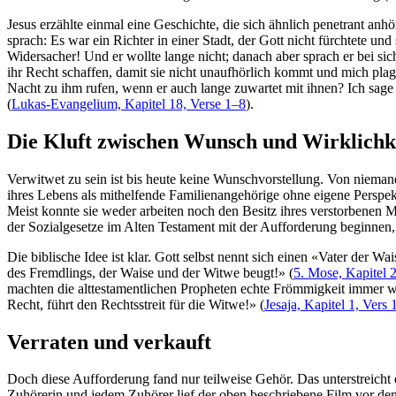
Jesus erzählte einmal eine Geschichte, die sich ähnlich penetrant anhö
sprach: Es war ein Richter in einer Stadt, der Gott nicht fürchtete 
Widersacher! Und er wollte lange nicht; danach aber sprach er bei s
ihr Recht schaffen, damit sie nicht unaufhörlich kommt und mich plag
Nacht zu ihm rufen, wenn er auch lange zuwartet mit ihnen? Ich sa
(
Lukas-Evangelium, Kapitel 18, Verse 1–8
).
Die Kluft zwischen Wunsch und Wirklichk
Verwitwet zu sein ist bis heute keine Wunschvorstellung. Von nieman
ihres Lebens als mithelfende Familienangehörige ohne eigene Perspek
Meist konnte sie weder arbeiten noch den Besitz ihres verstorbenen M
der Sozialgesetze im Alten Testament mit der Aufforderung beginne
Die biblische Idee ist klar. Gott selbst nennt sich einen «Vater der W
des Fremdlings, der Waise und der Witwe beugt!» (
5. Mose, Kapitel 
machten die alttestamentlichen Propheten echte Frömmigkeit immer wi
Recht, führt den Rechtsstreit für die Witwe!» (
Jesaja, Kapitel 1, Vers 
Verraten und verkauft
Doch diese Aufforderung fand nur teilweise Gehör. Das unterstreicht 
Zuhörerin und jedem Zuhörer lief der oben beschriebene Film vor dem