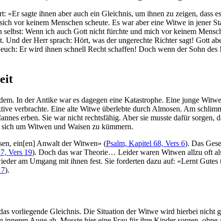
rt: «Er sagte ihnen aber auch ein Gleichnis, um ihnen zu zeigen, dass es 
und sich vor keinem Menschen scheute. Es war aber eine Witwe in jener
ich selbst: Wenn ich auch Gott nicht fürchte und mich vor keinem Mens
t. Und der Herr sprach: Hört, was der ungerechte Richter sagt! Gott ab
ge euch: Er wird ihnen schnell Recht schaffen! Doch wenn der Sohn de
eit
dem. In der Antike war es dagegen eine Katastrophe. Eine junge Witwe 
tive verbrachte. Eine alte Witwe überlebte durch Almosen. Am schlimm
annes erben. Sie war nicht rechtsfähig. Aber sie musste dafür sorgen, 
n, sich um Witwen und Waisen zu kümmern.
aisen, ein[en] Anwalt der Witwen» (
Psalm, Kapitel 68, Vers 6
). Das Gese
27, Vers 19
). Doch das war Theorie… Leider waren Witwen allzu oft al
eder am Umgang mit ihnen fest. Sie forderten dazu auf: «Lernt Gutes t
17
).
das vorliegende Gleichnis. Die Situation der Witwe wird hierbei nicht g
 inneren Auge ab. Musste hier eine Frau für ihre Kinder sorgen, ohne 