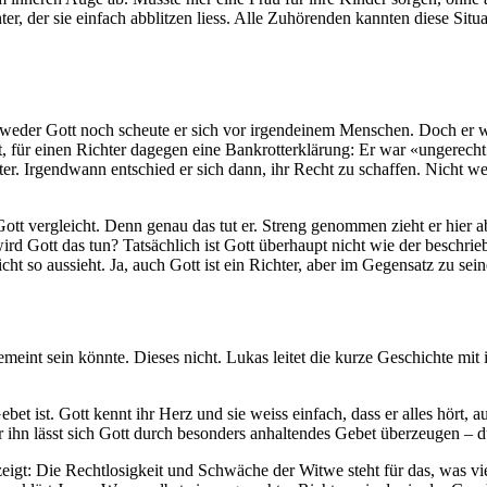
r, der sie einfach abblitzen liess. Alle Zuhörenden kannten diese Situ
te weder Gott noch scheute er sich vor irgendeinem Menschen. Doch er 
t, für einen Richter dagegen eine Bankrotterklärung: Er war «ungerecht
er. Irgendwann entschied er sich dann, ihr Recht zu schaffen. Nicht we
tt vergleicht. Denn genau das tut er. Streng genommen zieht er hier 
ird Gott das tun? Tatsächlich ist Gott überhaupt nicht wie der beschrie
t so aussieht. Ja, auch Gott ist ein Richter, aber im Gegensatz zu sei
eint sein könnte. Dieses nicht. Lukas leitet die kurze Geschichte mit 
ebet ist. Gott kennt ihr Herz und sie weiss einfach, dass er alles hört, 
 ihn lässt sich Gott durch besonders anhaltendes Gebet überzeugen – du
eigt: Die Rechtlosigkeit und Schwäche der Witwe steht für das, was vi