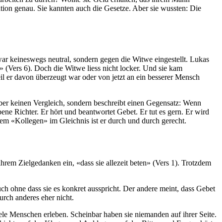
ation genau. Sie kannten auch die Gesetze. Aber sie wussten: Die
war keineswegs neutral, sondern gegen die Witwe eingestellt. Lukas
» (Vers 6). Doch die Witwe liess nicht locker. Und sie kam
il er davon überzeugt war oder von jetzt an ein besserer Mensch
aber keinen Vergleich, sondern beschreibt einen Gegensatz: Wenn
bene Richter. Er hört und beantwortet Gebet. Er tut es gern. Er wird
nem «Kollegen» im Gleichnis ist er durch und durch gerecht.
ihrem Zielgedanken ein, «dass sie allezeit beten» (Vers 1). Trotzdem
auch ohne dass sie es konkret ausspricht. Der andere meint, dass Gebet
rch anderes eher nicht.
ele Menschen erleben. Scheinbar haben sie niemanden auf ihrer Seite.