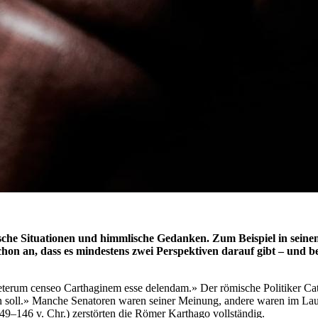
dische Situationen und himmlische Gedanken. Zum Beispiel in sein
schon an, dass es mindestens zwei Perspektiven darauf gibt – und b
Ceterum censeo Carthaginem esse delendam.» Der römische Politiker Cat
n soll.» Manche Senatoren waren seiner Meinung, andere waren im Lauf
49–146 v. Chr.) zerstörten die Römer Karthago vollständig.