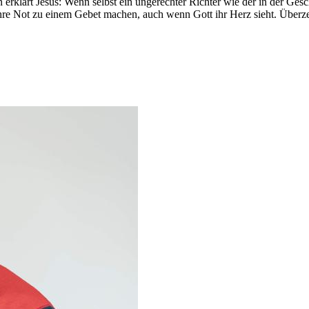
erklärt Jesus: Wenn selbst ein ungerechter Richter wie der in der Ges
n ihre Not zu einem Gebet machen, auch wenn Gott ihr Herz sieht. Übe