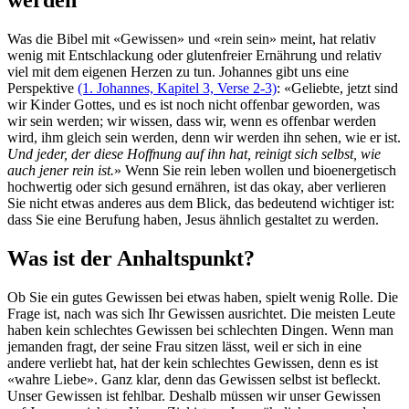
werden
Was die Bibel mit «Gewissen» und «rein sein» meint, hat relativ
wenig mit Entschlackung oder glutenfreier Ernährung und relativ
viel mit dem eigenen Herzen zu tun. Johannes gibt uns eine
Perspektive
(1. Johannes, Kapitel 3, Verse 2-3)
: «Geliebte, jetzt sind
wir Kinder Gottes, und es ist noch nicht offenbar geworden, was
wir sein werden; wir wissen, dass wir, wenn es offenbar werden
wird, ihm gleich sein werden, denn wir werden ihn sehen, wie er ist.
Und jeder, der diese Hoffnung auf ihn hat, reinigt sich selbst, wie
auch jener rein ist.
» Wenn Sie rein leben wollen und bioenergetisch
hochwertig oder sich gesund ernähren, ist das okay, aber verlieren
Sie nicht etwas anderes aus dem Blick, das bedeutend wichtiger ist:
dass Sie eine Berufung haben, Jesus ähnlich gestaltet zu werden.
Was ist der Anhaltspunkt?
Ob Sie ein gutes Gewissen bei etwas haben, spielt wenig Rolle. Die
Frage ist, nach was sich Ihr Gewissen ausrichtet. Die meisten Leute
haben kein schlechtes Gewissen bei schlechten Dingen. Wenn man
jemanden fragt, der seine Frau sitzen lässt, weil er sich in eine
andere verliebt hat, hat der kein schlechtes Gewissen, denn es ist
«wahre Liebe». Ganz klar, denn das Gewissen selbst ist befleckt.
Unser Gewissen ist fehlbar. Deshalb müssen wir unser Gewissen