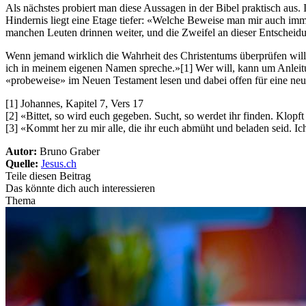
Als nächstes probiert man diese Aussagen in der Bibel praktisch aus. 
Hindernis liegt eine Etage tiefer: «Welche Beweise man mir auch imme
manchen Leuten drinnen weiter, und die Zweifel an dieser Entscheidu
Wenn jemand wirklich die Wahrheit des Christentums überprüfen will, 
ich in meinem eigenen Namen spreche.»[1] Wer will, kann um Anleitun
«probeweise» im Neuen Testament lesen und dabei offen für eine neue 
[1] Johannes, Kapitel 7, Vers 17
[2] «Bittet, so wird euch gegeben. Sucht, so werdet ihr finden. Klopf
[3] «Kommt her zu mir alle, die ihr euch abmüht und beladen seid. Ic
Autor:
Bruno Graber
Quelle:
Jesus.ch
Teile diesen Beitrag
Das könnte dich auch interessieren
Thema