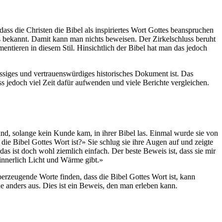
ass die Christen die Bibel als inspiriertes Wort Gottes beanspruchen
uss bekannt. Damit kann man nichts beweisen. Der Zirkelschluss beruht
ntieren in diesem Stil. Hinsichtlich der Bibel hat man das jedoch
lässiges und vertrauenswürdiges historisches Dokument ist. Das
ss jedoch viel Zeit dafür aufwenden und viele Berichte vergleichen.
 und, solange kein Kunde kam, in ihrer Bibel las. Einmal wurde sie von
die Bibel Gottes Wort ist?» Sie schlug sie ihre Augen auf und zeigte
as ist doch wohl ziemlich einfach. Der beste Beweis ist, dass sie mir
r innerlich Licht und Wärme gibt.»
rzeugende Worte finden, dass die Bibel Gottes Wort ist, kann
e anders aus. Dies ist ein Beweis, den man erleben kann.