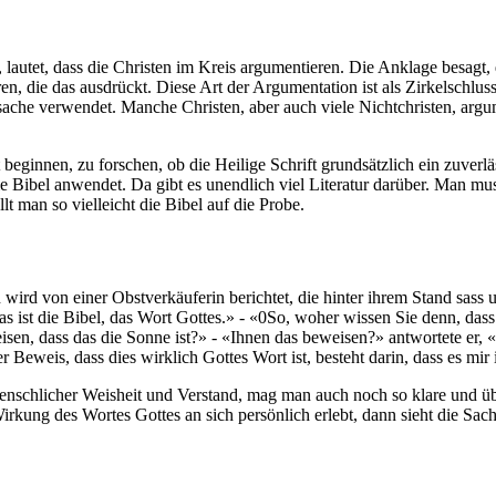
lautet, dass die Christen im Kreis argumentieren. Die Anklage besagt, d
ren, die das ausdrückt. Diese Art der Argumentation ist als Zirkelschl
che verwendet. Manche Christen, aber auch viele Nichtchristen, argume
 beginnen, zu forschen, ob die Heilige Schrift grundsätzlich ein zuver
die Bibel anwendet. Da gibt es unendlich viel Literatur darüber. Man mu
lt man so vielleicht die Bibel auf die Probe.
 wird von einer Obstverkäuferin berichtet, die hinter ihrem Stand sass
 ist die Bibel, das Wort Gottes.» - «0So, woher wissen Sie denn, dass 
en, dass das die Sonne ist?» - «Ihnen das beweisen?» antwortete er, «d
er Beweis, dass dies wirklich Gottes Wort ist, besteht darin, dass es mi
nschlicher Weisheit und Verstand, mag man auch noch so klare und übe
rkung des Wortes Gottes an sich persönlich erlebt, dann sieht die Sach