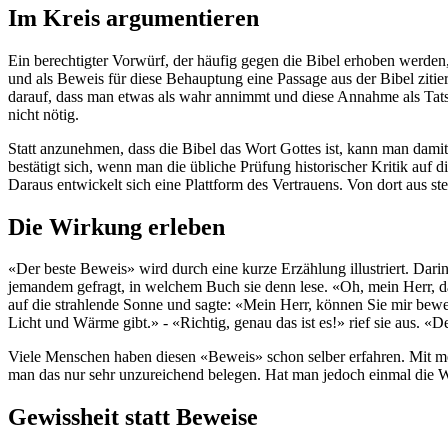
Im Kreis argumentieren
Ein berechtigter Vorwürf, der häufig gegen die Bibel erhoben werden, 
und als Beweis für diese Behauptung eine Passage aus der Bibel zitie
darauf, dass man etwas als wahr annimmt und diese Annahme als Tatsa
nicht nötig.
Statt anzunehmen, dass die Bibel das Wort Gottes ist, kann man damit
bestätigt sich, wenn man die übliche Prüfung historischer Kritik auf 
Daraus entwickelt sich eine Plattform des Vertrauens. Von dort aus stel
Die Wirkung erleben
«Der beste Beweis» wird durch eine kurze Erzählung illustriert. Darin
jemandem gefragt, in welchem Buch sie denn lese. «Oh, mein Herr, das
auf die strahlende Sonne und sagte: «Mein Herr, können Sie mir beweis
Licht und Wärme gibt.» - «Richtig, genau das ist es!» rief sie aus. «D
Viele Menschen haben diesen «Beweis» schon selber erfahren. Mit me
man das nur sehr unzureichend belegen. Hat man jedoch einmal die Wi
Gewissheit statt Beweise