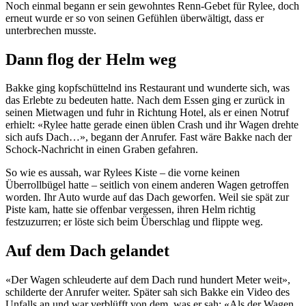
Noch einmal begann er sein gewohntes Renn-Gebet für Rylee, doch
erneut wurde er so von seinen Gefühlen überwältigt, dass er
unterbrechen musste.
Dann flog der Helm weg
Bakke ging kopfschüttelnd ins Restaurant und wunderte sich, was
das Erlebte zu bedeuten hatte. Nach dem Essen ging er zurück in
seinen Mietwagen und fuhr in Richtung Hotel, als er einen Notruf
erhielt: «Rylee hatte gerade einen üblen Crash und ihr Wagen drehte
sich aufs Dach…», begann der Anrufer. Fast wäre Bakke nach der
Schock-Nachricht in einen Graben gefahren.
So wie es aussah, war Rylees Kiste – die vorne keinen
Überrollbügel hatte – seitlich von einem anderen Wagen getroffen
worden. Ihr Auto wurde auf das Dach geworfen. Weil sie spät zur
Piste kam, hatte sie offenbar vergessen, ihren Helm richtig
festzuzurren; er löste sich beim Überschlag und flippte weg.
Auf dem Dach gelandet
«Der Wagen schleuderte auf dem Dach rund hundert Meter weit»,
schilderte der Anrufer weiter. Später sah sich Bakke ein Video des
Unfalls an und war verblüfft von dem, was er sah: «Als der Wagen