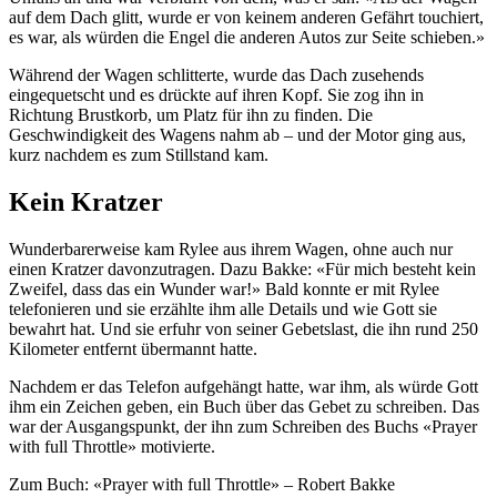
auf dem Dach glitt, wurde er von keinem anderen Gefährt touchiert,
es war, als würden die Engel die anderen Autos zur Seite schieben.»
Während der Wagen schlitterte, wurde das Dach zusehends
eingequetscht und es drückte auf ihren Kopf. Sie zog ihn in
Richtung Brustkorb, um Platz für ihn zu finden. Die
Geschwindigkeit des Wagens nahm ab – und der Motor ging aus,
kurz nachdem es zum Stillstand kam.
Kein Kratzer
Wunderbarerweise kam Rylee aus ihrem Wagen, ohne auch nur
einen Kratzer davonzutragen. Dazu Bakke: «Für mich besteht kein
Zweifel, dass das ein Wunder war!» Bald konnte er mit Rylee
telefonieren und sie erzählte ihm alle Details und wie Gott sie
bewahrt hat. Und sie erfuhr von seiner Gebetslast, die ihn rund 250
Kilometer entfernt übermannt hatte.
Nachdem er das Telefon aufgehängt hatte, war ihm, als würde Gott
ihm ein Zeichen geben, ein Buch über das Gebet zu schreiben. Das
war der Ausgangspunkt, der ihn zum Schreiben des Buchs «Prayer
with full Throttle» motivierte.
Zum Buch: «Prayer with full Throttle» – Robert Bakke