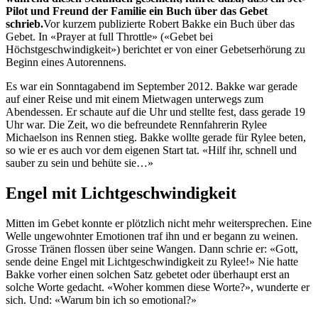
Pilot und Freund der Familie ein Buch über das Gebet
schrieb.
Vor kurzem publizierte Robert Bakke ein Buch über das
Gebet. In «Prayer at full Throttle» («Gebet bei
Höchstgeschwindigkeit») berichtet er von einer Gebetserhörung zu
Beginn eines Autorennens.
Es war ein Sonntagabend im September 2012. Bakke war gerade
auf einer Reise und mit einem Mietwagen unterwegs zum
Abendessen. Er schaute auf die Uhr und stellte fest, dass gerade 19
Uhr war. Die Zeit, wo die befreundete Rennfahrerin Rylee
Michaelson ins Rennen stieg. Bakke wollte gerade für Rylee beten,
so wie er es auch vor dem eigenen Start tat. «Hilf ihr, schnell und
sauber zu sein und behüte sie…»
Engel mit Lichtgeschwindigkeit
Mitten im Gebet konnte er plötzlich nicht mehr weitersprechen. Eine
Welle ungewohnter Emotionen traf ihn und er begann zu weinen.
Grosse Tränen flossen über seine Wangen. Dann schrie er: «Gott,
sende deine Engel mit Lichtgeschwindigkeit zu Rylee!» Nie hatte
Bakke vorher einen solchen Satz gebetet oder überhaupt erst an
solche Worte gedacht. «Woher kommen diese Worte?», wunderte er
sich. Und: «Warum bin ich so emotional?»