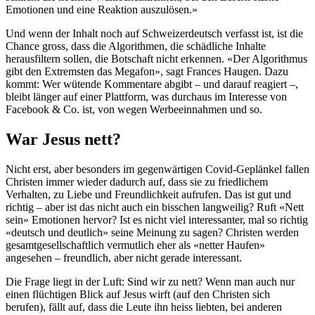
Emotionen und eine Reaktion auszulösen.»
Und wenn der Inhalt noch auf Schweizerdeutsch verfasst ist, ist die
Chance gross, dass die Algorithmen, die schädliche Inhalte
herausfiltern sollen, die Botschaft nicht erkennen. «Der Algorithmus
gibt den Extremsten das Megafon», sagt Frances Haugen. Dazu
kommt: Wer wütende Kommentare abgibt – und darauf reagiert –,
bleibt länger auf einer Plattform, was durchaus im Interesse von
Facebook & Co. ist, von wegen Werbeeinnahmen und so.
War Jesus nett?
Nicht erst, aber besonders im gegenwärtigen Covid-Geplänkel fallen
Christen immer wieder dadurch auf, dass sie zu friedlichem
Verhalten, zu Liebe und Freundlichkeit aufrufen. Das ist gut und
richtig – aber ist das nicht auch ein bisschen langweilig? Ruft «Nett
sein» Emotionen hervor? Ist es nicht viel interessanter, mal so richtig
«deutsch und deutlich» seine Meinung zu sagen? Christen werden
gesamtgesellschaftlich vermutlich eher als «netter Haufen»
angesehen – freundlich, aber nicht gerade interessant.
Die Frage liegt in der Luft: Sind wir zu nett? Wenn man auch nur
einen flüchtigen Blick auf Jesus wirft (auf den Christen sich
berufen), fällt auf, dass die Leute ihn heiss liebten, bei anderen