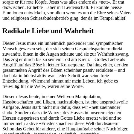
sorgte er für rote Köpfe. Jesus was alles andere als «nett». Er trat
dazwischen. Er liebte – aber mit Leidenschaft. Er konnte heisse
Emotionen entwickeln, vor allem wenn es um die Ehre seines Vaters
und religiösen Schiessbudenbetrieb ging, der da im Tempel ablief.
Radikale Liebe und Wahrheit
Dieser Jesus muss ein unheimlich packender und sympathischer
Mensch gewesen sein, der sich seinen Gesprächspartnern direkt
zuwandte, ihnen in die Augen schaute und sie zur Wahrheit zwang.
Das zog er durch bis zu seinem Tod am Kreuz – Gottes Liebe als
Angriff auf das Böse in letzter Konsequenz. Da hing einer, der den
gesammelten Angriff des Bösen scheinbar passiv erduldete – und
doch darin höchst aktiv war. Jeder Schritt war seine freie
Entscheidung. «Niemand nimmt mir mein Leben, ich gebe es
freiwillig für die Welt», waren seine Worte.
Diesem Jesus heute, in einer Welt von Manipulation,
Hassbotschaften und Lügen, nachzufolgen, ist eine anspruchsvolle
Aufgabe. Jesus starb nicht nur dafür, dass wir «nett zueinander
sind». Sondern dass die Wurzel des Hasses in unserem eigenen
Herzen ausgerissen und durch Gottes Liebe ersetzt wird und so
immer mehr aktive «Friedensmacher» diese Welt durchsäuern.
Schon das Gebet für andere, eine Hauptaufgabe seiner Nachfolger,