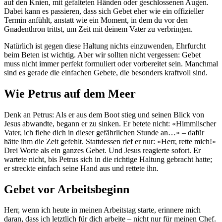
auf den Knien, mit gefalteten Händen oder geschlossenen Augen.
Dabei kann es passieren, dass sich Gebet eher wie ein offizieller
Termin anfühlt, anstatt wie ein Moment, in dem du vor den
Gnadenthron trittst, um Zeit mit deinem Vater zu verbringen.
Natürlich ist gegen diese Haltung nichts einzuwenden, Ehrfurcht
beim Beten ist wichtig. Aber wir sollten nicht vergessen: Gebet
muss nicht immer perfekt formuliert oder vorbereitet sein. Manchmal
sind es gerade die einfachen Gebete, die besonders kraftvoll sind.
Wie Petrus auf dem Meer
Denk an Petrus: Als er aus dem Boot stieg und seinen Blick von
Jesus abwandte, begann er zu sinken. Er betete nicht: «Himmlischer
Vater, ich flehe dich in dieser gefährlichen Stunde an…» – dafür
hätte ihm die Zeit gefehlt. Stattdessen rief er nur: «Herr, rette mich!»
Drei Worte als ein ganzes Gebet. Und Jesus reagierte sofort. Er
wartete nicht, bis Petrus sich in die richtige Haltung gebracht hatte;
er streckte einfach seine Hand aus und rettete ihn.
Gebet vor Arbeitsbeginn
Herr, wenn ich heute in meinen Arbeitstag starte, erinnere mich
daran, dass ich letztlich für dich arbeite – nicht nur für meinen Chef.