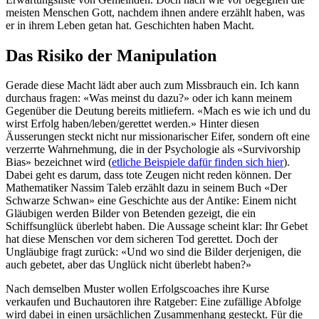
meisten Menschen Gott, nachdem ihnen andere erzählt haben, was
er in ihrem Leben getan hat. Geschichten haben Macht.
Das Risiko der Manipulation
Gerade diese Macht lädt aber auch zum Missbrauch ein. Ich kann
durchaus fragen: «Was meinst du dazu?» oder ich kann meinem
Gegenüber die Deutung bereits mitliefern. «Mach es wie ich und du
wirst Erfolg haben/leben/gerettet werden.» Hinter diesen
Äusserungen steckt nicht nur missionarischer Eifer, sondern oft eine
verzerrte Wahrnehmung, die in der Psychologie als «Survivorship
Bias» bezeichnet wird (
etliche Beispiele dafür finden sich hier
).
Dabei geht es darum, dass tote Zeugen nicht reden können. Der
Mathematiker Nassim Taleb erzählt dazu in seinem Buch «Der
Schwarze Schwan» eine Geschichte aus der Antike: Einem nicht
Gläubigen werden Bilder von Betenden gezeigt, die ein
Schiffsunglück überlebt haben. Die Aussage scheint klar: Ihr Gebet
hat diese Menschen vor dem sicheren Tod gerettet. Doch der
Ungläubige fragt zurück: «Und wo sind die Bilder derjenigen, die
auch gebetet, aber das Unglück nicht überlebt haben?»
Nach demselben Muster wollen Erfolgscoaches ihre Kurse
verkaufen und Buchautoren ihre Ratgeber: Eine zufällige Abfolge
wird dabei in einen ursächlichen Zusammenhang gesteckt. Für die