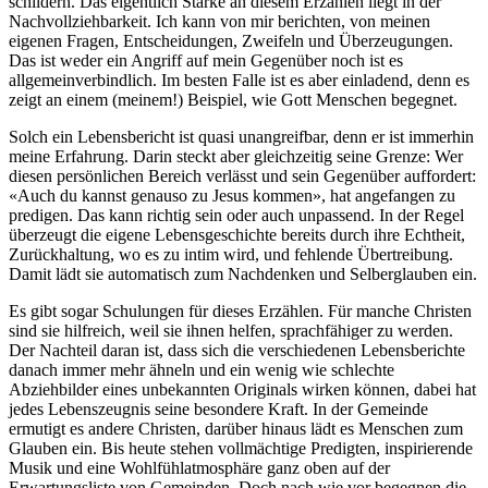
schildern. Das eigentlich Starke an diesem Erzählen liegt in der
Nachvollziehbarkeit. Ich kann von mir berichten, von meinen
eigenen Fragen, Entscheidungen, Zweifeln und Überzeugungen.
Das ist weder ein Angriff auf mein Gegenüber noch ist es
allgemeinverbindlich. Im besten Falle ist es aber einladend, denn es
zeigt an einem (meinem!) Beispiel, wie Gott Menschen begegnet.
Solch ein Lebensbericht ist quasi unangreifbar, denn er ist immerhin
meine Erfahrung. Darin steckt aber gleichzeitig seine Grenze: Wer
diesen persönlichen Bereich verlässt und sein Gegenüber auffordert:
«Auch du kannst genauso zu Jesus kommen», hat angefangen zu
predigen. Das kann richtig sein oder auch unpassend. In der Regel
überzeugt die eigene Lebensgeschichte bereits durch ihre Echtheit,
Zurückhaltung, wo es zu intim wird, und fehlende Übertreibung.
Damit lädt sie automatisch zum Nachdenken und Selberglauben ein.
Es gibt sogar Schulungen für dieses Erzählen. Für manche Christen
sind sie hilfreich, weil sie ihnen helfen, sprachfähiger zu werden.
Der Nachteil daran ist, dass sich die verschiedenen Lebensberichte
danach immer mehr ähneln und ein wenig wie schlechte
Abziehbilder eines unbekannten Originals wirken können, dabei hat
jedes Lebenszeugnis seine besondere Kraft. In der Gemeinde
ermutigt es andere Christen, darüber hinaus lädt es Menschen zum
Glauben ein. Bis heute stehen vollmächtige Predigten, inspirierende
Musik und eine Wohlfühlatmosphäre ganz oben auf der
Erwartungsliste von Gemeinden. Doch nach wie vor begegnen die