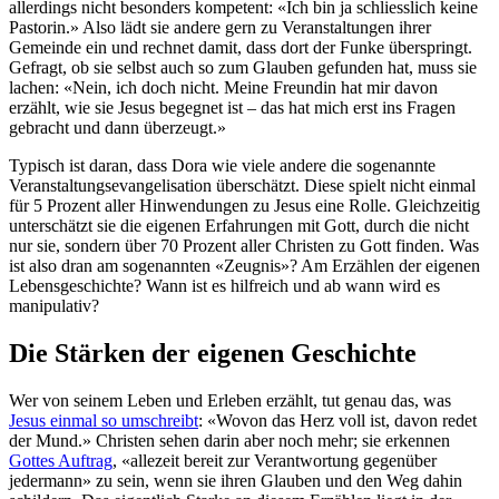
allerdings nicht besonders kompetent: «Ich bin ja schliesslich keine
Pastorin.» Also lädt sie andere gern zu Veranstaltungen ihrer
Gemeinde ein und rechnet damit, dass dort der Funke überspringt.
Gefragt, ob sie selbst auch so zum Glauben gefunden hat, muss sie
lachen: «Nein, ich doch nicht. Meine Freundin hat mir davon
erzählt, wie sie Jesus begegnet ist – das hat mich erst ins Fragen
gebracht und dann überzeugt.»
Typisch ist daran, dass Dora wie viele andere die sogenannte
Veranstaltungsevangelisation überschätzt. Diese spielt nicht einmal
für 5 Prozent aller Hinwendungen zu Jesus eine Rolle. Gleichzeitig
unterschätzt sie die eigenen Erfahrungen mit Gott, durch die nicht
nur sie, sondern über 70 Prozent aller Christen zu Gott finden. Was
ist also dran am sogenannten «Zeugnis»? Am Erzählen der eigenen
Lebensgeschichte? Wann ist es hilfreich und ab wann wird es
manipulativ?
Die Stärken der eigenen Geschichte
Wer von seinem Leben und Erleben erzählt, tut genau das, was
Jesus einmal so umschreibt
: «Wovon das Herz voll ist, davon redet
der Mund.» Christen sehen darin aber noch mehr; sie erkennen
Gottes Auftrag
, «allezeit bereit zur Verantwortung gegenüber
jedermann» zu sein, wenn sie ihren Glauben und den Weg dahin