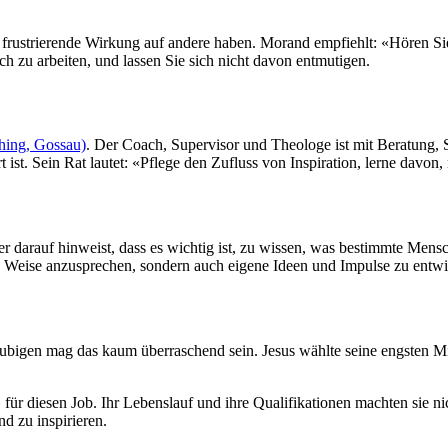
 frustrierende Wirkung auf andere haben. Morand empfiehlt: «Hören Sie
ch zu arbeiten, und lassen Sie sich nicht davon entmutigen.
ing, Gossau)
. Der Coach, Supervisor und Theologe ist mit Beratung
ert ist. Sein Rat lautet: «Pflege den Zufluss von Inspiration, lerne dav
 darauf hinweist, dass es wichtig ist, zu wissen, was bestimmte Mensc
 Weise anzusprechen, sondern auch eigene Ideen und Impulse zu entwi
äubigen mag das kaum überraschend sein. Jesus wählte seine engsten Mita
r diesen Job. Ihr Lebenslauf und ihre Qualifikationen machten sie nic
nd zu inspirieren.