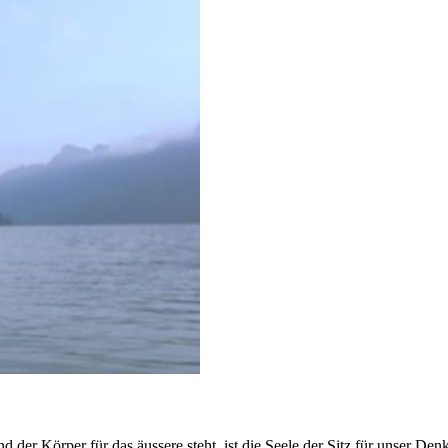
 der Körper für das äussere steht, ist die Seele der Sitz für unser Den