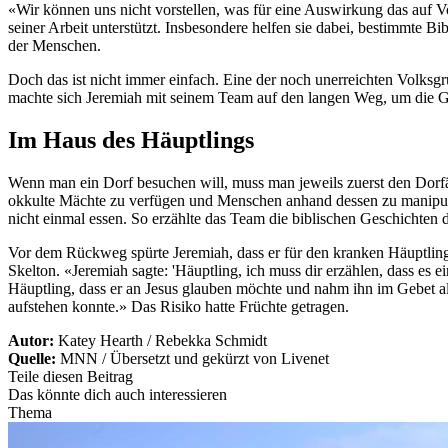
«Wir können uns nicht vorstellen, was für eine Auswirkung das auf 
seiner Arbeit unterstützt. Insbesondere helfen sie dabei, bestimmte Bi
der Menschen.
Doch das ist nicht immer einfach. Eine der noch unerreichten Volksgr
machte sich Jeremiah mit seinem Team auf den langen Weg, um die 
Im Haus des Häuptlings
Wenn man ein Dorf besuchen will, muss man jeweils zuerst den Dorfä
okkulte Mächte zu verfügen und Menschen anhand dessen zu manipuli
nicht einmal essen. So erzählte das Team die biblischen Geschichten
Vor dem Rückweg spürte Jeremiah, dass er für den kranken Häuptling be
Skelton. «Jeremiah sagte: 'Häuptling, ich muss dir erzählen, dass es 
Häuptling, dass er an Jesus glauben möchte und nahm ihn im Gebet als
aufstehen konnte.» Das Risiko hatte Früchte getragen.
Autor:
Katey Hearth / Rebekka Schmidt
Quelle:
MNN / Übersetzt und gekürzt von Livenet
Teile diesen Beitrag
Das könnte dich auch interessieren
Thema