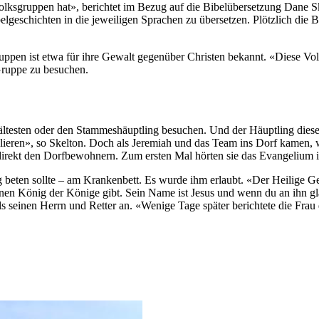
Volksgruppen hat», berichtet im Bezug auf die Bibelübersetzung Dane 
belgeschichten in die jeweiligen Sprachen zu übersetzen. Plötzlich die 
uppen ist etwa für ihre Gewalt gegenüber Christen bekannt. «Diese Volk
Gruppe zu besuchen.
ltesten oder den Stammeshäuptling besuchen. Und der Häuptling dieser
eren», so Skelton. Doch als Jeremiah und das Team ins Dorf kamen, w
 direkt den Dorfbewohnern. Zum ersten Mal hörten sie das Evangelium i
ten sollte – am Krankenbett. Es wurde ihm erlaubt. «Der Heilige Geist 
einen König der Könige gibt. Sein Name ist Jesus und wenn du an ihn gla
 seinen Herrn und Retter an. «Wenige Tage später berichtete die Frau 