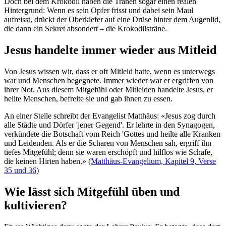
Doch bei dem Krokodil haben die Tränen sogar einen realen
Hintergrund: Wenn es sein Opfer frisst und dabei sein Maul
aufreisst, drückt der Oberkiefer auf eine Drüse hinter dem Augenlid,
die dann ein Sekret absondert – die Krokodilsträne.
Jesus handelte immer wieder aus Mitleid
Von Jesus wissen wir, dass er oft Mitleid hatte, wenn es unterwegs
war und Menschen begegnete. Immer wieder war er ergriffen von
ihrer Not. Aus diesem Mitgefühl oder Mitleiden handelte Jesus, er
heilte Menschen, befreite sie und gab ihnen zu essen.
An einer Stelle schreibt der Evangelist Matthäus: «Jesus zog durch
alle Städte und Dörfer 'jener Gegend'. Er lehrte in den Synagogen,
verkündete die Botschaft vom Reich 'Gottes und heilte alle Kranken
und Leidenden. Als er die Scharen von Menschen sah, ergriff ihn
tiefes Mitgefühl; denn sie waren erschöpft und hilflos wie Schafe,
die keinen Hirten haben.» (
Matthäus-Evangelium, Kapitel 9, Verse
35 und 36
)
Wie lässt sich Mitgefühl üben und
kultivieren?