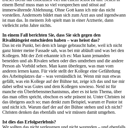
einem Beruf muss man so viel vorsprechen und stösst auf
immerwährende Ablehnung. Ohne Gott kann ich mir das nicht
vorstellen. Andernorts bildet man sich zum Arzt aus und irgendwann
ist man das. In meinem Job spielt man in einer Arztserie, dann
vielleicht zehn Jahre nichts.
In einem Fall berichten Sie, dass Sie sich gegen den
Rivalitätsgeist entschieden haben – was heisst das?
Das ist ein Punkt, bei dem ich lange gebraucht habe, weil ich nicht
ganz hinter meine Fassade sah, was bei mir abläuft und was bei den
Kollegen. Mit der Zeit erkannte ich es: Man kann jemanden
beneiden und als Rivalen sehen oder dies umdrehen und die andere
Person als Vorbild sehen. Man kann überlegen, was man vom
anderen lernen kann. Für viele stellt der Kollege eine Gefährdung
des Arbeitsplatzes dar – was verständlich ist. Wenn mir nun etwas
gefällt, was ein Kollege auf der Bühne tut, zeige ich das und tue mir
dabei selbst was Gutes und dem Kollegen sowieso. Neid ist für
manche ein Überlebensmechanismus, aber es ist kein Thema, über
das man offen spricht, obschon es sehr präsent ist. Unter Christen ist
das übrigens auch so; man denkt zum Beispiel, warum er Pastor ist
und nicht ich. Warum darf der auf der Bühne stehen und ich nicht?
Christen denken das ebenfalls und wir müssen damit umgehen.
Ist dies das Erfolgserlebnis?
Wir sollten das nicht verleugnen und nicht wegreden – und ebenfalls