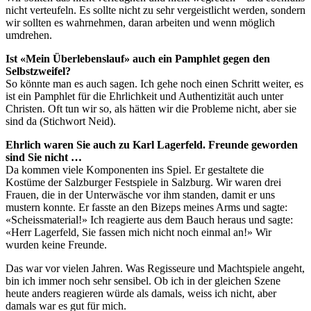
nicht verteufeln. Es sollte nicht zu sehr vergeistlicht werden, sondern
wir sollten es wahrnehmen, daran arbeiten und wenn möglich
umdrehen.
Ist «Mein Überlebenslauf» auch ein Pamphlet gegen den
Selbstzweifel?
So könnte man es auch sagen. Ich gehe noch einen Schritt weiter, es
ist ein Pamphlet für die Ehrlichkeit und Authentizität auch unter
Christen. Oft tun wir so, als hätten wir die Probleme nicht, aber sie
sind da (Stichwort Neid).
Ehrlich waren Sie auch zu Karl Lagerfeld. Freunde geworden
sind Sie nicht …
Da kommen viele Komponenten ins Spiel. Er gestaltete die
Kostüme der Salzburger Festspiele in Salzburg. Wir waren drei
Frauen, die in der Unterwäsche vor ihm standen, damit er uns
mustern konnte. Er fasste an den Bizeps meines Arms und sagte:
«Scheissmaterial!» Ich reagierte aus dem Bauch heraus und sagte:
«Herr Lagerfeld, Sie fassen mich nicht noch einmal an!» Wir
wurden keine Freunde.
Das war vor vielen Jahren. Was Regisseure und Machtspiele angeht,
bin ich immer noch sehr sensibel. Ob ich in der gleichen Szene
heute anders reagieren würde als damals, weiss ich nicht, aber
damals war es gut für mich.