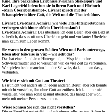
Kino. Ihre packenden Erlebnisse zwischen Shakespare und
Karl Lagerfeld beleuchtet sie in ihrem Buch und Hörbuch
«Mein Überlebenskampf». Livenet sprach mit der
Schauspielerin über Gott, die Welt und die Theaterbühne.
Livenet: Eva-Maria Admiral, wie viele Titel-Interpretationen
verbergen sich hinter «Mein Überlebenslauf»?
Eva-Maria Admiral:
Das überlasse ich dem Leser, aber ein Bild ist
sicherlich, dass es oft ums Überleben geht und vor lauter Überleben
man kaum zum Leben kommt.
Sie waren in den grossen Städten Wien und Paris unterwegs,
leben aber teilweise in Visp – wie geht das?
Das hat einen familiären Hintergrund, in Visp lebt meine
Schwiegermutter und so versuchen wir, da viel Zeit zu verbringen.
Wir spielen beide manchmal in der Schweiz, da kann man das gut
verbinden.
Wie lebt es sich mit Gott am Theater?
Es ist nicht viel anders als in jedem anderen Beruf, aber ich könnte
mir nicht vorstellen, ihn ohne Gott auszuüben. Ich kann mir nicht
vorstellen, wie man sonst gesund überlebt, das hängt aber wohl
mehr mit meiner Person zusammen.
Wieso können Sie sich das nicht vorstellen?
Dieser Beruf hat entsetzlich viel mit einem selbst zu tun. Selten in