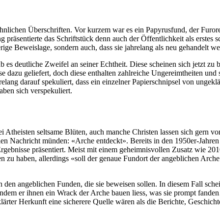
ähnlichen Überschriften. Vor kurzem war es ein Papyrusfund, der Furore
räsentierte das Schriftstück denn auch der Öffentlichkeit als erstes sch
rige Beweislage, sondern auch, dass sie jahrelang als neu gehandelt we
 es deutliche Zweifel an seiner Echtheit. Diese scheinen sich jetzt zu 
zu geliefert, doch diese enthalten zahlreiche Ungereimtheiten und s
lang darauf spekuliert, dass ein einzelner Papierschnipsel von ungeklä
ben sich verspekuliert.
bei Atheisten seltsame Blüten, auch manche Christen lassen sich gern v
nellen Nachricht münden: «Arche entdeckt». Bereits in den 1950er-Jahre
ebnisse präsentiert. Meist mit einem geheimnisvollen Zusatz wie 2010,
zu haben, allerdings «soll der genaue Fundort der angeblichen Arche 
n den angeblichen Funden, die sie beweisen sollen. In diesem Fall sche
, indem er ihnen ein Wrack der Arche bauen liess, was sie prompt fan
klärter Herkunft eine sicherere Quelle wären als die Berichte, Gesch