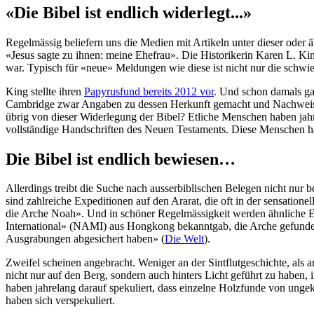
«Die Bibel ist endlich widerlegt...»
Regelmässig beliefern uns die Medien mit Artikeln unter dieser oder 
«Jesus sagte zu ihnen: meine Ehefrau». Die Historikerin Karen L. King p
war. Typisch für «neue» Meldungen wie diese ist nicht nur die schwie
King stellte ihren
Papyrusfund bereits 2012 vor
. Und schon damals gab
Cambridge zwar Angaben zu dessen Herkunft gemacht und Nachweise da
übrig von dieser Widerlegung der Bibel? Etliche Menschen haben jahre
vollständige Handschriften des Neuen Testaments. Diese Menschen ha
Die Bibel ist endlich bewiesen…
Allerdings treibt die Suche nach ausserbiblischen Belegen nicht nur 
sind zahlreiche Expeditionen auf den Ararat, die oft in der sensatio
die Arche Noah». Und in schöner Regelmässigkeit werden ähnliche Erg
International» (NAMI) aus Hongkong bekanntgab, die Arche gefunden 
Ausgrabungen abgesichert haben» (
Die Welt
).
Zweifel scheinen angebracht. Weniger an der Sintflutgeschichte, als a
nicht nur auf den Berg, sondern auch hinters Licht geführt zu haben
haben jahrelang darauf spekuliert, dass einzelne Holzfunde von unge
haben sich verspekuliert.