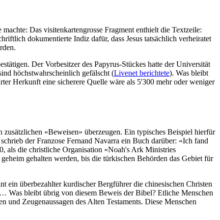
 machte: Das visitenkartengrosse Fragment enthielt die Textzeile:
riftlich dokumentierte Indiz dafür, dass Jesus tatsächlich verheiratet
rden.
bestätigen. Der Vorbesitzer des Papyrus-Stückes hatte der Universität
ind höchstwahrscheinlich gefälscht (
Livenet berichtete
). Was bleibt
rter Herkunft eine sicherere Quelle wäre als 5'300 mehr oder weniger
on zusätzlichen «Beweisen» überzeugen. Ein typisches Beispiel hierfür
n schrieb der Franzose Fernand Navarra ein Buch darüber: «Ich fand
 als die christliche Organisation «Noah's Ark Ministries
geheim gehalten werden, bis die türkischen Behörden das Gebiet für
int ein überbezahlter kurdischer Bergführer die chinesischen Christen
den… Was bleibt übrig von diesem Beweis der Bibel? Etliche Menschen
ichten und Zeugenaussagen des Alten Testaments. Diese Menschen