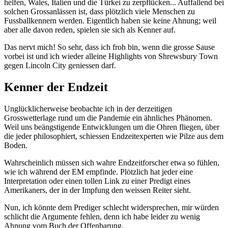
helfen, Wales, Italien und die Türkei zu zerpflücken... Auffallend bei
solchen Grossanlässen ist, dass plötzlich viele Menschen zu
Fussballkennern werden. Eigentlich haben sie keine Ahnung; weil
aber alle davon reden, spielen sie sich als Kenner auf.
Das nervt mich! So sehr, dass ich froh bin, wenn die grosse Sause
vorbei ist und ich wieder alleine Highlights von Shrewsbury Town
gegen Lincoln City geniessen darf.
Kenner der Endzeit
Unglücklicherweise beobachte ich in der derzeitigen
Grosswetterlage rund um die Pandemie ein ähnliches Phänomen.
Weil uns beängstigende Entwicklungen um die Ohren fliegen, über
die jeder philosophiert, schiessen Endzeitexperten wie Pilze aus dem
Boden.
Wahrscheinlich müssen sich wahre Endzeitforscher etwa so fühlen,
wie ich während der EM empfinde. Plötzlich hat jeder eine
Interpretation oder einen tollen Link zu einer Predigt eines
Amerikaners, der in der Impfung den weissen Reiter sieht.
Nun, ich könnte dem Prediger schlecht widersprechen, mir würden
schlicht die Argumente fehlen, denn ich habe leider zu wenig
Ahnung vom Buch der Offenbarung.