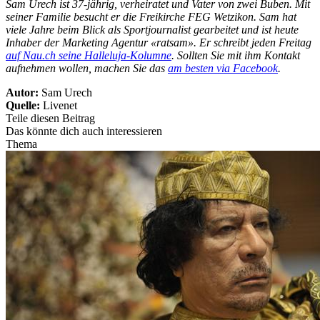
Sam Urech ist 37-jährig, verheiratet und Vater von zwei Buben. Mit
seiner Familie besucht er die Freikirche FEG Wetzikon. Sam hat
viele Jahre beim Blick als Sportjournalist gearbeitet und ist heute
Inhaber der Marketing Agentur «ratsam». Er schreibt jeden Freitag
auf Nau.ch seine Halleluja-Kolumne
. Sollten Sie mit ihm Kontakt
aufnehmen wollen, machen Sie das
am besten via Facebook
.
Autor:
Sam Urech
Quelle:
Livenet
Teile diesen Beitrag
Das könnte dich auch interessieren
Thema