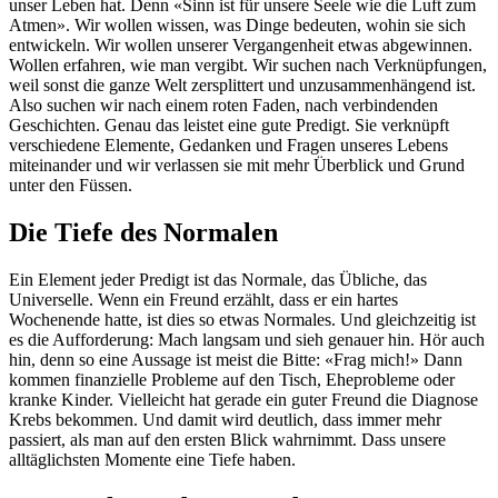
unser Leben hat. Denn «Sinn ist für unsere Seele wie die Luft zum
Atmen». Wir wollen wissen, was Dinge bedeuten, wohin sie sich
entwickeln. Wir wollen unserer Vergangenheit etwas abgewinnen.
Wollen erfahren, wie man vergibt. Wir suchen nach Verknüpfungen,
weil sonst die ganze Welt zersplittert und unzusammenhängend ist.
Also suchen wir nach einem roten Faden, nach verbindenden
Geschichten. Genau das leistet eine gute Predigt. Sie verknüpft
verschiedene Elemente, Gedanken und Fragen unseres Lebens
miteinander und wir verlassen sie mit mehr Überblick und Grund
unter den Füssen.
Die Tiefe des Normalen
Ein Element jeder Predigt ist das Normale, das Übliche, das
Universelle. Wenn ein Freund erzählt, dass er ein hartes
Wochenende hatte, ist dies so etwas Normales. Und gleichzeitig ist
es die Aufforderung: Mach langsam und sieh genauer hin. Hör auch
hin, denn so eine Aussage ist meist die Bitte: «Frag mich!» Dann
kommen finanzielle Probleme auf den Tisch, Eheprobleme oder
kranke Kinder. Vielleicht hat gerade ein guter Freund die Diagnose
Krebs bekommen. Und damit wird deutlich, dass immer mehr
passiert, als man auf den ersten Blick wahrnimmt. Dass unsere
alltäglichsten Momente eine Tiefe haben.