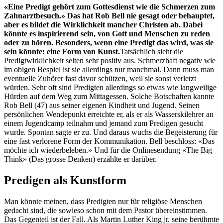
«Eine Predigt gehört zum Gottesdienst wie die Schmerzen zum
Zahnarztbesuch.» Das hat Rob Bell nie gesagt oder behauptet,
aber es bildet die Wirklichkeit mancher Christen ab. Dabei
könnte es inspirierend sein, von Gott und Menschen zu reden
oder zu hören. Besonders, wenn eine Predigt das wird, was sie
sein könnte: eine Form von Kunst.
Tatsächlich sieht die
Predigtwirklichkeit selten sehr positiv aus. Schmerzhaft negativ wie
im obigen Bespiel ist sie allerdings nur manchmal. Dann muss man
eventuelle Zuhörer fast davor schützen, weil sie sonst verletzt
würden. Sehr oft sind Predigten allerdings so etwas wie langweilige
Hürden auf dem Weg zum Mittagessen. Solche Botschaften kannte
Rob Bell (47) aus seiner eigenen Kindheit und Jugend. Seinen
persönlichen Wendepunkt erreichte er, als er als Wasserskilehrer an
einem Jugendcamp teilnahm und jemand zum Predigen gesucht
wurde. Spontan sagte er zu. Und daraus wuchs die Begeisterung für
eine fast verlorene Form der Kommunikation. Bell beschloss: «Das
möchte ich wiederbeleben.» Und für die Onlinesendung «The Big
Think» (Das grosse Denken) erzählte er darüber.
Predigen als Kunstform
Man könnte meinen, dass Predigten nur für religiöse Menschen
gedacht sind, die sowieso schon mit dem Pastor übereinstimmen.
Das Gegenteil ist der Fall. Als Martin Luther King jr. seine berühmte