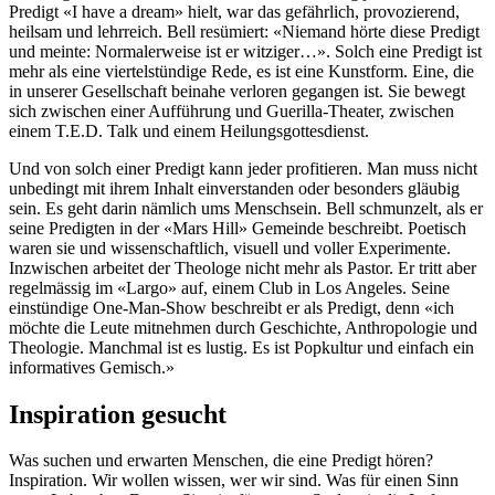
Predigt «I have a dream» hielt, war das gefährlich, provozierend,
heilsam und lehrreich. Bell resümiert: «Niemand hörte diese Predigt
und meinte: Normalerweise ist er witziger…». Solch eine Predigt ist
mehr als eine viertelstündige Rede, es ist eine Kunstform. Eine, die
in unserer Gesellschaft beinahe verloren gegangen ist. Sie bewegt
sich zwischen einer Aufführung und Guerilla-Theater, zwischen
einem T.E.D. Talk und einem Heilungsgottesdienst.
Und von solch einer Predigt kann jeder profitieren. Man muss nicht
unbedingt mit ihrem Inhalt einverstanden oder besonders gläubig
sein. Es geht darin nämlich ums Menschsein. Bell schmunzelt, als er
seine Predigten in der «Mars Hill» Gemeinde beschreibt. Poetisch
waren sie und wissenschaftlich, visuell und voller Experimente.
Inzwischen arbeitet der Theologe nicht mehr als Pastor. Er tritt aber
regelmässig im «Largo» auf, einem Club in Los Angeles. Seine
einstündige One-Man-Show beschreibt er als Predigt, denn «ich
möchte die Leute mitnehmen durch Geschichte, Anthropologie und
Theologie. Manchmal ist es lustig. Es ist Popkultur und einfach ein
informatives Gemisch.»
Inspiration gesucht
Was suchen und erwarten Menschen, die eine Predigt hören?
Inspiration. Wir wollen wissen, wer wir sind. Was für einen Sinn