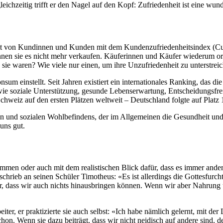
eichzeitig trifft er den Nagel auf den Kopf: Zufriedenheit ist eine wun
enheit von Kundinnen und Kunden mit dem Kundenzufriedenheitsindex (
nen sie es nicht mehr verkaufen. Käuferinnen und Käufer wiederum orie
 sie waren? Wie viele nur einen, um ihre Unzufriedenheit zu unterstrei
Konsum einstellt. Seit Jahren existiert ein internationales Ranking, da
e soziale Unterstützung, gesunde Lebenserwartung, Entscheidungsfreih
hweiz auf den ersten Plätzen weltweit – Deutschland folgte auf Platz 
schen und sozialen Wohlbefindens, der im Allgemeinen die Gesundheit u
 uns gut.
mmen oder auch mit dem realistischen Blick dafür, dass es immer andere
schrieb an seinen Schüler Timotheus: «Es ist allerdings die Gottesfur
lar, dass wir auch nichts hinausbringen können. Wenn wir aber Nahrung
er, er praktizierte sie auch selbst: «Ich habe nämlich gelernt, mit der 
 schon. Wenn sie dazu beiträgt, dass wir nicht neidisch auf andere sind, 