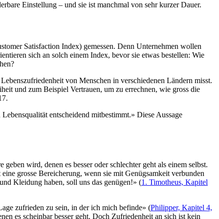
derbare Einstellung – und sie ist manchmal von sehr kurzer Dauer.
Customer Satisfaction Index) gemessen. Denn Unternehmen wollen
ntieren sich an solch einem Index, bevor sie etwas bestellen: Wie
chen?
s die Lebenszufriedenheit von Menschen in verschiedenen Ländern misst.
eit und zum Beispiel Vertrauen, um zu errechnen, wie gross die
17.
nd Lebensqualität entscheidend mitbestimmt.» Diese Aussage
 geben wird, denen es besser oder schlechter geht als einem selbst.
cht eine grosse Bereicherung, wenn sie mit Genügsamkeit verbunden
 und Kleidung haben, soll uns das genügen!» (
1. Timotheus, Kapitel
Lage zufrieden zu sein, in der ich mich befinde» (
Philipper, Kapitel 4,
denen es scheinbar besser geht. Doch Zufriedenheit an sich ist kein