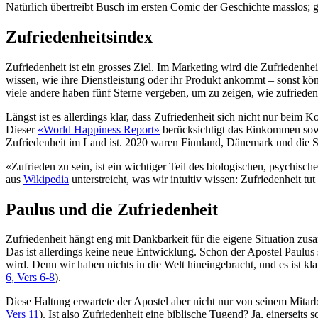
Natürlich übertreibt Busch im ersten Comic der Geschichte masslos; gl
Zufriedenheitsindex
Zufriedenheit ist ein grosses Ziel. Im Marketing wird die Zufried
wissen, wie ihre Dienstleistung oder ihr Produkt ankommt – sonst kön
viele andere haben fünf Sterne vergeben, um zu zeigen, wie zufrieden
Längst ist es allerdings klar, dass Zufriedenheit sich nicht nur beim 
Dieser
«World Happiness Report»
berücksichtigt das Einkommen sowi
Zufriedenheit im Land ist. 2020 waren Finnland, Dänemark und die Sc
«Zufrieden zu sein, ist ein wichtiger Teil des biologischen, psychi
aus
Wikipedia
unterstreicht, was wir intuitiv wissen: Zufriedenheit tut
Paulus und die Zufriedenheit
Zufriedenheit hängt eng mit Dankbarkeit für die eigene Situation zusa
Das ist allerdings keine neue Entwicklung. Schon der Apostel Paulus 
wird. Denn wir haben nichts in die Welt hineingebracht, und es ist k
6, Vers 6-8
).
Diese Haltung erwartete der Apostel aber nicht nur von seinem Mitarbeit
Vers 11
). Ist also Zufriedenheit eine biblische Tugend? Ja, einerseits