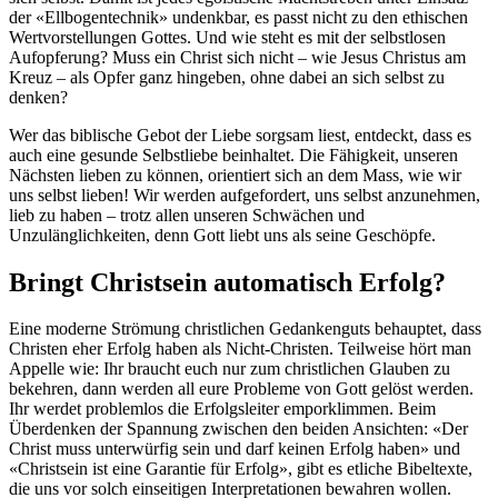
der «Ellbogentechnik» undenkbar, es passt nicht zu den ethischen
Wertvorstellungen Gottes. Und wie steht es mit der selbstlosen
Aufopferung? Muss ein Christ sich nicht – wie Jesus Christus am
Kreuz – als Opfer ganz hingeben, ohne dabei an sich selbst zu
denken?
Wer das biblische Gebot der Liebe sorgsam liest, entdeckt, dass es
auch eine gesunde Selbstliebe beinhaltet. Die Fähigkeit, unseren
Nächsten lieben zu können, orientiert sich an dem Mass, wie wir
uns selbst lieben! Wir werden aufgefordert, uns selbst anzunehmen,
lieb zu haben – trotz allen unseren Schwächen und
Unzulänglichkeiten, denn Gott liebt uns als seine Geschöpfe.
Bringt Christsein automatisch Erfolg?
Eine moderne Strömung christlichen Gedankenguts behauptet, dass
Christen eher Erfolg haben als Nicht-Christen. Teilweise hört man
Appelle wie: Ihr braucht euch nur zum christlichen Glauben zu
bekehren, dann werden all eure Probleme von Gott gelöst werden.
Ihr werdet problemlos die Erfolgsleiter emporklimmen. Beim
Überdenken der Spannung zwischen den beiden Ansichten: «Der
Christ muss unterwürfig sein und darf keinen Erfolg haben» und
«Christsein ist eine Garantie für Erfolg», gibt es etliche Bibeltexte,
die uns vor solch einseitigen Interpretationen bewahren wollen.