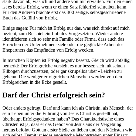
stark davon ab, was ich und andere von mir erwarten. Für den einen
ist es bereits Erfolg, wenn er einen Satz fehlerfrei schreiben kann.
Für den Anderen brächte erst das 300-seitige, selbstgeschriebene
Buch das Gefühl von Erfolg.
Einige sagen: Für mich ist Erfolg nur das, was sich direkt auf mich
bezieht, zum Beispiel ein Lob des Vorgesetzten. Wieder andere
identifizieren sich so sehr mit Familie oder Firma, dass auch das
Erreichen der Unternehmensziele oder die geglückte Arbeit des
Ehepartners das Empfinden von Erfolg wecken.
In manchen Köpfen ist Erfolg negativ besetzt. Gleich wird abfällig
bemerkt: Der Erfolgreiche versteht es nur besser, sich mit seinen
Ellbogen durchzusetzen, oder gar skrupellos über «Leichen zu
gehen». Die weniger erfolgreichen Menschen werden von den
Erfolgreichen in die Ecke gestellt.
Darf der Christ erfolgreich sein?
Oder anders gefragt: Darf und kann ich als Christin, als Mensch, der
sein Leben unter die Führung von Jesus Christus gestellt hat,
überhaupt Erfolgsgedanken haben? Das Charakteristische eines
Christen ist ja, dass er das Gebot von Jesus aus der Vergebung
heraus befolgt: Gott an erster Stelle zu lieben und den Nächsten wie
sich selbst. Damit ist jedes egoistische Machtstreben unter Einsatz