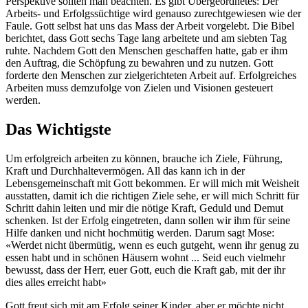
Perspektive sollten man beachten. Es gibt Übergeordnetes: Der
Arbeits- und Erfolgssüchtige wird genauso zurechtgewiesen wie der
Faule. Gott selbst hat uns das Mass der Arbeit vorgelebt. Die Bibel
berichtet, dass Gott sechs Tage lang arbeitete und am siebten Tag
ruhte. Nachdem Gott den Menschen geschaffen hatte, gab er ihm
den Auftrag, die Schöpfung zu bewahren und zu nutzen. Gott
forderte den Menschen zur zielgerichteten Arbeit auf. Erfolgreiches
Arbeiten muss demzufolge von Zielen und Visionen gesteuert
werden.
Das Wichtigste
Um erfolgreich arbeiten zu können, brauche ich Ziele, Führung,
Kraft und Durchhaltevermögen. All das kann ich in der
Lebensgemeinschaft mit Gott bekommen. Er will mich mit Weisheit
ausstatten, damit ich die richtigen Ziele sehe, er will mich Schritt für
Schritt dahin leiten und mir die nötige Kraft, Geduld und Demut
schenken. Ist der Erfolg eingetreten, dann sollen wir ihm für seine
Hilfe danken und nicht hochmütig werden. Darum sagt Mose:
«Werdet nicht übermütig, wenn es euch gutgeht, wenn ihr genug zu
essen habt und in schönen Häusern wohnt ... Seid euch vielmehr
bewusst, dass der Herr, euer Gott, euch die Kraft gab, mit der ihr
dies alles erreicht habt»
Gott freut sich mit am Erfolg seiner Kinder, aber er möchte nicht,