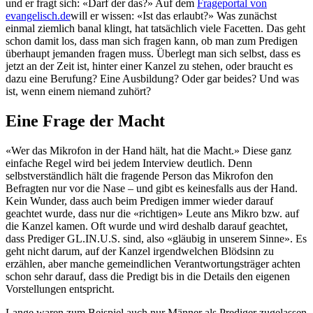
und er fragt sich: «Darf der das?» Auf dem
Frageportal von
evangelisch.de
will er wissen: «Ist das erlaubt?» Was zunächst
einmal ziemlich banal klingt, hat tatsächlich viele Facetten. Das geht
schon damit los, dass man sich fragen kann, ob man zum Predigen
überhaupt jemanden fragen muss. Überlegt man sich selbst, dass es
jetzt an der Zeit ist, hinter einer Kanzel zu stehen, oder braucht es
dazu eine Berufung? Eine Ausbildung? Oder gar beides? Und was
ist, wenn einem niemand zuhört?
Eine Frage der Macht
«Wer das Mikrofon in der Hand hält, hat die Macht.» Diese ganz
einfache Regel wird bei jedem Interview deutlich. Denn
selbstverständlich hält die fragende Person das Mikrofon den
Befragten nur vor die Nase – und gibt es keinesfalls aus der Hand.
Kein Wunder, dass auch beim Predigen immer wieder darauf
geachtet wurde, dass nur die «richtigen» Leute ans Mikro bzw. auf
die Kanzel kamen. Oft wurde und wird deshalb darauf geachtet,
dass Prediger GL.IN.U.S. sind, also «gläubig in unserem Sinne». Es
geht nicht darum, auf der Kanzel irgendwelchen Blödsinn zu
erzählen, aber manche gemeindlichen Verantwortungsträger achten
schon sehr darauf, dass die Predigt bis in die Details den eigenen
Vorstellungen entspricht.
Lange waren zum Beispiel auch nur Männer als Prediger zugelassen