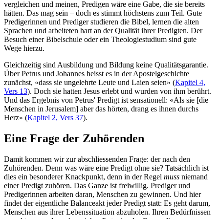
vergleichen und meinen, Predigen wäre eine Gabe, die sie bereits
hätten. Das mag sein – doch es stimmt höchstens zum Teil. Gute
Predigerinnen und Prediger studieren die Bibel, lernen die alten
Sprachen und arbeiteten hart an der Qualität ihrer Predigten. Der
Besuch einer Bibelschule oder ein Theologiestudium sind gute
Wege hierzu.
Gleichzeitig sind Ausbildung und Bildung keine Qualitätsgarantie.
Über Petrus und Johannes heisst es in der Apostelgeschichte
zunächst, «dass sie ungelehrte Leute und Laien seien» (
Kapitel 4,
Vers 13
). Doch sie hatten Jesus erlebt und wurden von ihm berührt.
Und das Ergebnis von Petrus' Predigt ist sensationell: «Als sie [die
Menschen in Jerusalem] aber das hörten, drang es ihnen durchs
Herz» (
Kapitel 2, Vers 37
).
Eine Frage der Zuhörenden
Damit kommen wir zur abschliessenden Frage: der nach den
Zuhörenden. Denn was wäre eine Predigt ohne sie? Tatsächlich ist
dies ein besonderer Knackpunkt, denn in der Regel
muss
niemand
einer Predigt zuhören. Das Ganze ist freiwillig. Prediger und
Predigerinnen arbeiten daran, Menschen zu gewinnen. Und hier
findet der eigentliche Balanceakt jeder Predigt statt: Es geht darum,
Menschen aus ihrer Lebenssituation abzuholen. Ihren Bedürfnissen