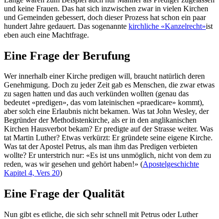
und keine Frauen. Das hat sich inzwischen zwar in vielen Kirchen
und Gemeinden gebessert, doch dieser Prozess hat schon ein paar
hundert Jahre gedauert. Das sogenannte
kirchliche «Kanzelrecht»
ist
eben auch eine Machtfrage.
Eine Frage der Berufung
Wer innerhalb einer Kirche predigen will, braucht natürlich deren
Genehmigung. Doch zu jeder Zeit gab es Menschen, die zwar etwas
zu sagen hatten und das auch verkünden wollten (genau das
bedeutet «predigen», das vom lateinischen «praedicare» kommt),
aber solch eine Erlaubnis nicht bekamen. Was tat John Wesley, der
Begründer der Methodistenkirche, als er in den anglikanischen
Kirchen Hausverbot bekam? Er predigte auf der Strasse weiter. Was
tat Martin Luther? Etwas verkürzt: Er gründete seine eigene Kirche.
Was tat der Apostel Petrus, als man ihm das Predigen verbieten
wollte? Er unterstrich nur: «Es ist uns unmöglich, nicht von dem zu
reden, was wir gesehen und gehört haben!» (
Apostelgeschichte
Kapitel 4, Vers 20
)
Eine Frage der Qualität
Nun gibt es etliche, die sich sehr schnell mit Petrus oder Luther