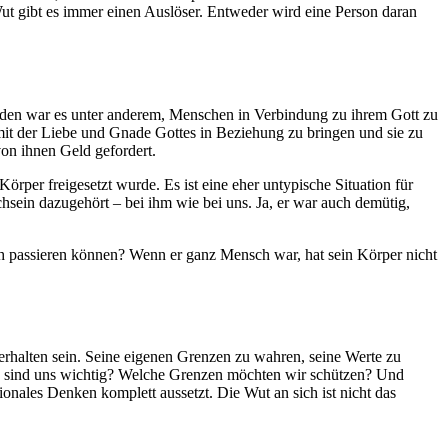
ut gibt es immer einen Auslöser. Entweder wird eine Person daran
 Erden war es unter anderem, Menschen in Verbindung zu ihrem Gott zu
it der Liebe und Gnade Gottes in Beziehung zu bringen und sie zu
von ihnen Geld gefordert.
örper freigesetzt wurde. Es ist eine eher untypische Situation für
chsein dazugehört – bei ihm wie bei uns. Ja, er war auch demütig,
auch passieren können? Wenn er ganz Mensch war, hat sein Körper nicht
erhalten sein. Seine eigenen Grenzen zu wahren, seine Werte zu
rte sind uns wichtig? Welche Grenzen möchten wir schützen? Und
nales Denken komplett aussetzt. Die Wut an sich ist nicht das