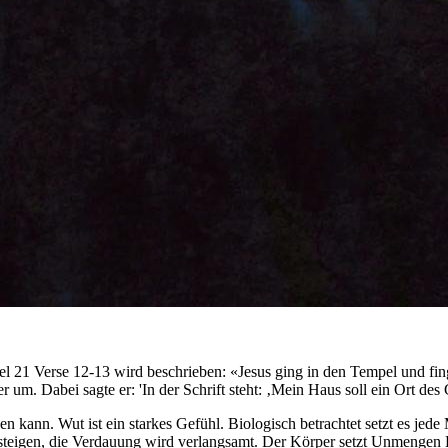
el 21 Verse 12-13 wird beschrieben: «Jesus ging in den Tempel und fing
 um. Dabei sagte er: 'In der Schrift steht: ‚Mein Haus soll ein Ort des
n kann. Wut ist ein starkes Gefühl. Biologisch betrachtet setzt es je
eigen, die Verdauung wird verlangsamt. Der Körper setzt Unmengen Kraf