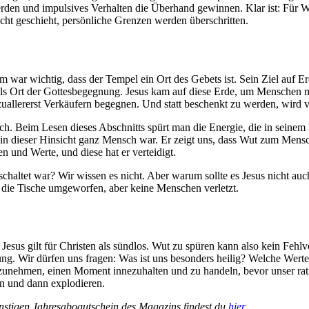
erden und impulsives Verhalten die Überhand gewinnen. Klar ist: Für W
recht geschieht, persönliche Grenzen werden überschritten.
hm war wichtig, dass der Tempel ein Ort des Gebets ist. Sein Ziel auf
ls Ort der Gottesbegegnung. Jesus kam auf diese Erde, um Menschen m
zuallererst Verkäufern begegnen. Und statt beschenkt zu werden, wird 
ch. Beim Lesen dieses Abschnitts spürt man die Energie, die in seinem K
ch in dieser Hinsicht ganz Mensch war. Er zeigt uns, dass Wut zum Mens
n und Werte, und diese hat er verteidigt.
geschaltet war? Wir wissen es nicht. Aber warum sollte es Jesus nicht 
ar die Tische umgeworfen, aber keine Menschen verletzt.
esus gilt für Christen als sündlos. Wut zu spüren kann also kein Fehlv
dnung. Wir dürfen uns fragen: Was ist uns besonders heilig? Welche We
unehmen, einen Moment innezuhalten und zu handeln, bevor unser ratio
n und dann explodieren.
ünstigen Jahresabogutschein des Magazins findest du
hier
.