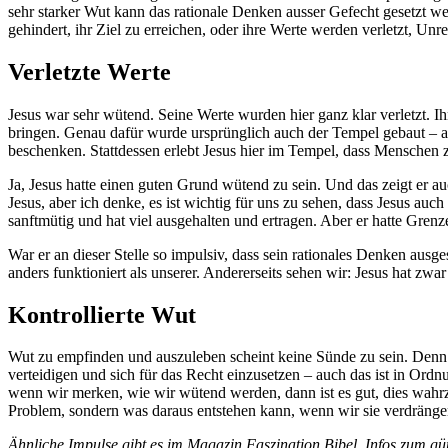
sehr starker Wut kann das rationale Denken ausser Gefecht gesetzt w
gehindert, ihr Ziel zu erreichen, oder ihre Werte werden verletzt, Un
Verletzte Werte
Jesus war sehr wütend. Seine Werte wurden hier ganz klar verletzt. I
bringen. Genau dafür wurde ursprünglich auch der Tempel gebaut – a
beschenken. Stattdessen erlebt Jesus hier im Tempel, dass Menschen 
Ja, Jesus hatte einen guten Grund wütend zu sein. Und das zeigt er au
Jesus, aber ich denke, es ist wichtig für uns zu sehen, dass Jesus au
sanftmütig und hat viel ausgehalten und ertragen. Aber er hatte Grenze
War er an dieser Stelle so impulsiv, dass sein rationales Denken aus
anders funktioniert als unserer. Andererseits sehen wir: Jesus hat zw
Kontrollierte Wut
Wut zu empfinden und auszuleben scheint keine Sünde zu sein. Denn J
verteidigen und sich für das Recht einzusetzen – auch das ist in Or
wenn wir merken, wie wir wütend werden, dann ist es gut, dies wahrz
Problem, sondern was daraus entstehen kann, wenn wir sie verdränge
Ähnliche Impulse gibt es im Magazin Faszination Bibel. Infos zum g