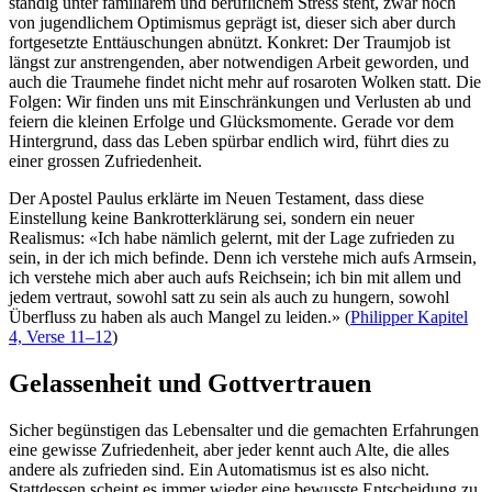
ständig unter familiärem und beruflichem Stress steht, zwar noch
von jugendlichem Optimismus geprägt ist, dieser sich aber durch
fortgesetzte Enttäuschungen abnützt. Konkret: Der Traumjob ist
längst zur anstrengenden, aber notwendigen Arbeit geworden, und
auch die Traumehe findet nicht mehr auf rosaroten Wolken statt. Die
Folgen: Wir finden uns mit Einschränkungen und Verlusten ab und
feiern die kleinen Erfolge und Glücksmomente. Gerade vor dem
Hintergrund, dass das Leben spürbar endlich wird, führt dies zu
einer grossen Zufriedenheit.
Der Apostel Paulus erklärte im Neuen Testament, dass diese
Einstellung keine Bankrotterklärung sei, sondern ein neuer
Realismus: «Ich habe nämlich gelernt, mit der Lage zufrieden zu
sein, in der ich mich befinde. Denn ich verstehe mich aufs Armsein,
ich verstehe mich aber auch aufs Reichsein; ich bin mit allem und
jedem vertraut, sowohl satt zu sein als auch zu hungern, sowohl
Überfluss zu haben als auch Mangel zu leiden.» (
Philipper Kapitel
4, Verse 11–12
)
Gelassenheit und Gottvertrauen
Sicher begünstigen das Lebensalter und die gemachten Erfahrungen
eine gewisse Zufriedenheit, aber jeder kennt auch Alte, die alles
andere als zufrieden sind. Ein Automatismus ist es also nicht.
Stattdessen scheint es immer wieder eine bewusste Entscheidung zu