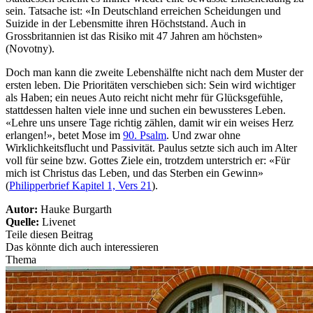
sein. Tatsache ist: «In Deutschland erreichen Scheidungen und
Suizide in der Lebensmitte ihren Höchststand. Auch in
Grossbritannien ist das Risiko mit 47 Jahren am höchsten»
(Novotny).
Doch man kann die zweite Lebenshälfte nicht nach dem Muster der
ersten leben. Die Prioritäten verschieben sich: Sein wird wichtiger
als Haben; ein neues Auto reicht nicht mehr für Glücksgefühle,
stattdessen halten viele inne und suchen ein bewussteres Leben.
«Lehre uns unsere Tage richtig zählen, damit wir ein weises Herz
erlangen!», betet Mose im
90. Psalm
. Und zwar ohne
Wirklichkeitsflucht und Passivität. Paulus setzte sich auch im Alter
voll für seine bzw. Gottes Ziele ein, trotzdem unterstrich er: «Für
mich ist Christus das Leben, und das Sterben ein Gewinn»
(
Philipperbrief Kapitel 1, Vers 21
).
Autor:
Hauke Burgarth
Quelle:
Livenet
Teile diesen Beitrag
Das könnte dich auch interessieren
Thema