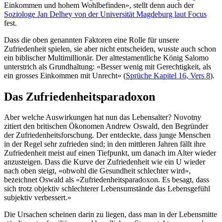
Einkommen und hohem Wohlbefinden», stellt denn auch der
Soziologe Jan Delhey von der Universität Magdeburg laut Focus
fest.
Dass die oben genannten Faktoren eine Rolle für unsere
Zufriedenheit spielen, sie aber nicht entscheiden, wusste auch schon
ein biblischer Multimillionär. Der alttestamentliche König Salomo
unterstrich als Grundhaltung: «Besser wenig mit Gerechtigkeit, als
ein grosses Einkommen mit Unrecht» (
Sprüche Kapitel 16, Vers 8
).
Das Zufriedenheitsparadoxon
Aber welche Auswirkungen hat nun das Lebensalter? Novotny
zitiert den britischen Ökonomen Andrew Oswald, den Begründer
der Zufriedenheitsforschung. Der entdeckte, dass junge Menschen
in der Regel sehr zufrieden sind; in den mittleren Jahren fällt ihre
Zufriedenheit meist auf einen Tiefpunkt, um danach im Alter wieder
anzusteigen. Dass die Kurve der Zufriedenheit wie ein U wieder
nach oben steigt, «obwohl die Gesundheit schlechter wird»,
bezeichnet Oswald als «Zufriedenheitsparadoxon. Es besagt, dass
sich trotz objektiv schlechterer Lebensumstände das Lebensgefühl
subjektiv verbessert.»
Die Ursachen scheinen darin zu liegen, dass man in der Lebensmitte