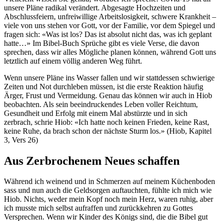
unsere Pläne radikal verändert. Abgesagte Hochzeiten und
Abschlussfeiern, unfreiwillige Arbeitslosigkeit, schwere Krankheit –
viele von uns stehen vor Gott, vor der Familie, vor dem Spiegel und
fragen sich: «Was ist los? Das ist absolut nicht das, was ich geplant
hatte…» Im Bibel-Buch Sprüche gibt es viele Verse, die davon
sprechen, dass wir alles Mögliche planen können, während Gott uns
letztlich auf einem völlig anderen Weg führt.
Wenn unsere Pläne ins Wasser fallen und wir stattdessen schwierige
Zeiten und Not durchleben müssen, ist die erste Reaktion häufig
Ärger, Frust und Vermeidung. Genau das können wir auch in Hiob
beobachten. Als sein beeindruckendes Leben voller Reichtum,
Gesundheit und Erfolg mit einem Mal abstürzte und in sich
zerbrach, schrie Hiob: «Ich hatte noch keinen Frieden, keine Rast,
keine Ruhe, da brach schon der nächste Sturm los.» (Hiob, Kapitel
3, Vers 26)
Aus Zerbrochenem Neues schaffen
Während ich weinend und in Schmerzen auf meinem Küchenboden
sass und nun auch die Geldsorgen auftauchten, fühlte ich mich wie
Hiob. Nichts, weder mein Kopf noch mein Herz, waren ruhig, aber
ich musste mich selbst aufraffen und zurückkehren zu Gottes
Versprechen. Wenn wir Kinder des Königs sind, die die Bibel gut