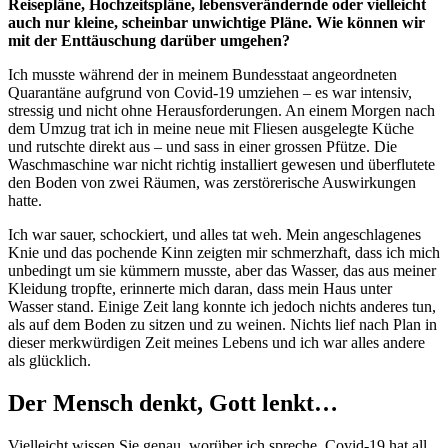
Reisepläne, Hochzeitspläne, lebensverändernde oder vielleicht
auch nur kleine, scheinbar unwichtige Pläne. Wie können wir
mit der Enttäuschung darüber umgehen?
Ich musste während der in meinem Bundesstaat angeordneten
Quarantäne aufgrund von Covid-19 umziehen – es war intensiv,
stressig und nicht ohne Herausforderungen. An einem Morgen nach
dem Umzug trat ich in meine neue mit Fliesen ausgelegte Küche
und rutschte direkt aus – und sass in einer grossen Pfütze. Die
Waschmaschine war nicht richtig installiert gewesen und überflutete
den Boden von zwei Räumen, was zerstörerische Auswirkungen
hatte.
Ich war sauer, schockiert, und alles tat weh. Mein angeschlagenes
Knie und das pochende Kinn zeigten mir schmerzhaft, dass ich mich
unbedingt um sie kümmern musste, aber das Wasser, das aus meiner
Kleidung tropfte, erinnerte mich daran, dass mein Haus unter
Wasser stand. Einige Zeit lang konnte ich jedoch nichts anderes tun,
als auf dem Boden zu sitzen und zu weinen. Nichts lief nach Plan in
dieser merkwürdigen Zeit meines Lebens und ich war alles andere
als glücklich.
Der Mensch denkt, Gott lenkt…
Vielleicht wissen Sie genau, worüber ich spreche. Covid-19 hat all