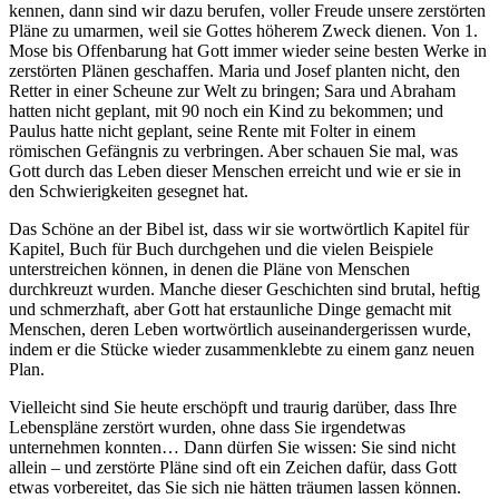
kennen, dann sind wir dazu berufen, voller Freude unsere zerstörten
Pläne zu umarmen, weil sie Gottes höherem Zweck dienen. Von 1.
Mose bis Offenbarung hat Gott immer wieder seine besten Werke in
zerstörten Plänen geschaffen. Maria und Josef planten nicht, den
Retter in einer Scheune zur Welt zu bringen; Sara und Abraham
hatten nicht geplant, mit 90 noch ein Kind zu bekommen; und
Paulus hatte nicht geplant, seine Rente mit Folter in einem
römischen Gefängnis zu verbringen. Aber schauen Sie mal, was
Gott durch das Leben dieser Menschen erreicht und wie er sie in
den Schwierigkeiten gesegnet hat.
Das Schöne an der Bibel ist, dass wir sie wortwörtlich Kapitel für
Kapitel, Buch für Buch durchgehen und die vielen Beispiele
unterstreichen können, in denen die Pläne von Menschen
durchkreuzt wurden. Manche dieser Geschichten sind brutal, heftig
und schmerzhaft, aber Gott hat erstaunliche Dinge gemacht mit
Menschen, deren Leben wortwörtlich auseinandergerissen wurde,
indem er die Stücke wieder zusammenklebte zu einem ganz neuen
Plan.
Vielleicht sind Sie heute erschöpft und traurig darüber, dass Ihre
Lebenspläne zerstört wurden, ohne dass Sie irgendetwas
unternehmen konnten… Dann dürfen Sie wissen: Sie sind nicht
allein – und zerstörte Pläne sind oft ein Zeichen dafür, dass Gott
etwas vorbereitet, das Sie sich nie hätten träumen lassen können.