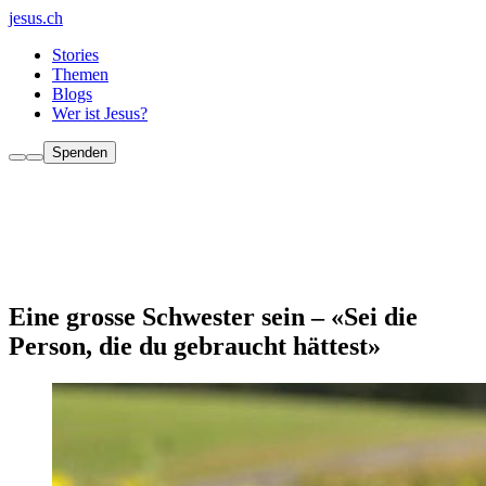
jesus.ch
Stories
Themen
Blogs
Wer ist Jesus?
Spenden
Eine grosse Schwester sein – «Sei die
Person, die du gebraucht hättest»