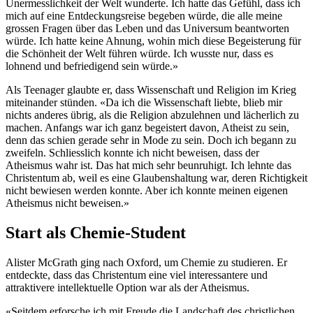
Unermesslichkeit der Welt wunderte. Ich hatte das Gefühl, dass ich
mich auf eine Entdeckungsreise begeben würde, die alle meine
grossen Fragen über das Leben und das Universum beantworten
würde. Ich hatte keine Ahnung, wohin mich diese Begeisterung für
die Schönheit der Welt führen würde. Ich wusste nur, dass es
lohnend und befriedigend sein würde.»
Als Teenager glaubte er, dass Wissenschaft und Religion im Krieg
miteinander stünden. «Da ich die Wissenschaft liebte, blieb mir
nichts anderes übrig, als die Religion abzulehnen und lächerlich zu
machen. Anfangs war ich ganz begeistert davon, Atheist zu sein,
denn das schien gerade sehr in Mode zu sein. Doch ich begann zu
zweifeln. Schliesslich konnte ich nicht beweisen, dass der
Atheismus wahr ist. Das hat mich sehr beunruhigt. Ich lehnte das
Christentum ab, weil es eine Glaubenshaltung war, deren Richtigkeit
nicht bewiesen werden konnte. Aber ich konnte meinen eigenen
Atheismus nicht beweisen.»
Start als Chemie-Student
Alister McGrath ging nach Oxford, um Chemie zu studieren. Er
entdeckte, dass das Christentum eine viel interessantere und
attraktivere intellektuelle Option war als der Atheismus.
«Seitdem erforsche ich mit Freude die Landschaft des christlichen