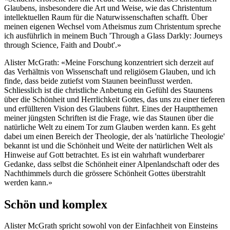
Glaubens, insbesondere die Art und Weise, wie das Christentum
intellektuellen Raum für die Naturwissenschaften schafft. Über
meinen eigenen Wechsel vom Atheismus zum Christentum spreche
ich ausführlich in meinem Buch 'Through a Glass Darkly: Journeys
through Science, Faith and Doubt'.»
Alister McGrath: «Meine Forschung konzentriert sich derzeit auf
das Verhältnis von Wissenschaft und religiösem Glauben, und ich
finde, dass beide zutiefst vom Staunen beeinflusst werden.
Schliesslich ist die christliche Anbetung ein Gefühl des Staunens
über die Schönheit und Herrlichkeit Gottes, das uns zu einer tieferen
und erfüllteren Vision des Glaubens führt. Eines der Hauptthemen
meiner jüngsten Schriften ist die Frage, wie das Staunen über die
natürliche Welt zu einem Tor zum Glauben werden kann. Es geht
dabei um einen Bereich der Theologie, der als 'natürliche Theologie'
bekannt ist und die Schönheit und Weite der natürlichen Welt als
Hinweise auf Gott betrachtet. Es ist ein wahrhaft wunderbarer
Gedanke, dass selbst die Schönheit einer Alpenlandschaft oder des
Nachthimmels durch die grössere Schönheit Gottes überstrahlt
werden kann.»
Schön und komplex
Alister McGrath spricht sowohl von der Einfachheit von Einsteins