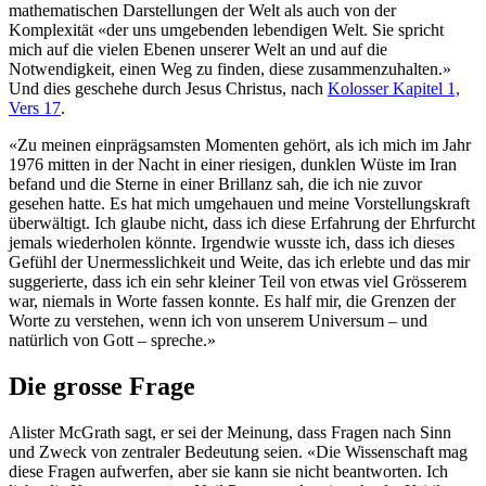
mathematischen Darstellungen der Welt als auch von der
Komplexität «der uns umgebenden lebendigen Welt. Sie spricht
mich auf die vielen Ebenen unserer Welt an und auf die
Notwendigkeit, einen Weg zu finden, diese zusammenzuhalten.»
Und dies geschehe durch Jesus Christus, nach
Kolosser Kapitel 1,
Vers 17
.
«Zu meinen einprägsamsten Momenten gehört, als ich mich im Jahr
1976 mitten in der Nacht in einer riesigen, dunklen Wüste im Iran
befand und die Sterne in einer Brillanz sah, die ich nie zuvor
gesehen hatte. Es hat mich umgehauen und meine Vorstellungskraft
überwältigt. Ich glaube nicht, dass ich diese Erfahrung der Ehrfurcht
jemals wiederholen könnte. Irgendwie wusste ich, dass ich dieses
Gefühl der Unermesslichkeit und Weite, das ich erlebte und das mir
suggerierte, dass ich ein sehr kleiner Teil von etwas viel Grösserem
war, niemals in Worte fassen konnte. Es half mir, die Grenzen der
Worte zu verstehen, wenn ich von unserem Universum – und
natürlich von Gott – spreche.»
Die grosse Frage
Alister McGrath sagt, er sei der Meinung, dass Fragen nach Sinn
und Zweck von zentraler Bedeutung seien. «Die Wissenschaft mag
diese Fragen aufwerfen, aber sie kann sie nicht beantworten. Ich