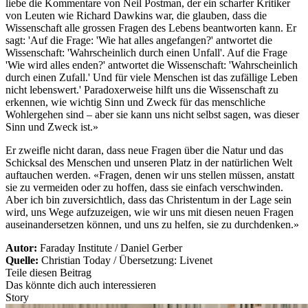
liebe die Kommentare von Neil Postman, der ein scharfer Kritiker
von Leuten wie Richard Dawkins war, die glauben, dass die
Wissenschaft alle grossen Fragen des Lebens beantworten kann. Er
sagt: 'Auf die Frage: 'Wie hat alles angefangen?' antwortet die
Wissenschaft: 'Wahrscheinlich durch einen Unfall'. Auf die Frage
'Wie wird alles enden?' antwortet die Wissenschaft: 'Wahrscheinlich
durch einen Zufall.' Und für viele Menschen ist das zufällige Leben
nicht lebenswert.' Paradoxerweise hilft uns die Wissenschaft zu
erkennen, wie wichtig Sinn und Zweck für das menschliche
Wohlergehen sind – aber sie kann uns nicht selbst sagen, was dieser
Sinn und Zweck ist.»
Er zweifle nicht daran, dass neue Fragen über die Natur und das
Schicksal des Menschen und unseren Platz in der natürlichen Welt
auftauchen werden. «Fragen, denen wir uns stellen müssen, anstatt
sie zu vermeiden oder zu hoffen, dass sie einfach verschwinden.
Aber ich bin zuversichtlich, dass das Christentum in der Lage sein
wird, uns Wege aufzuzeigen, wie wir uns mit diesen neuen Fragen
auseinandersetzen können, und uns zu helfen, sie zu durchdenken.»
Autor:
Faraday Institute / Daniel Gerber
Quelle:
Christian Today / Übersetzung: Livenet
Teile diesen Beitrag
Das könnte dich auch interessieren
Story