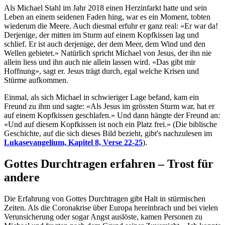
Als Michael Stahl im Jahr 2018 einen Herzinfarkt hatte und sein
Leben an einem seidenen Faden hing, war es ein Moment, tobten
wiederum die Meere. Auch diesmal erfuhr er ganz real: «Er war da!
Derjenige, der mitten im Sturm auf einem Kopfkissen lag und
schlief. Er ist auch derjenige, der dem Meer, dem Wind und den
Wellen gebietet.» Natürlich spricht Michael von Jesus, der ihn nie
allein liess und ihn auch nie allein lassen wird. «Das gibt mir
Hoffnung», sagt er. Jesus trägt durch, egal welche Krisen und
Stürme aufkommen.
Einmal, als sich Michael in schwieriger Lage befand, kam ein
Freund zu ihm und sagte: «Als Jesus im grössten Sturm war, hat er
auf einem Kopfkissen geschlafen.» Und dann hängte der Freund an:
«Und auf diesem Kopfkissen ist noch ein Platz frei.» (Die biblische
Geschichte, auf die sich dieses Bild bezieht, gibt's nachzulesen im
Lukasevangelium, Kapitel 8, Verse 22-25
).
Gottes Durchtragen erfahren – Trost für
andere
Die Erfahrung von Gottes Durchtragen gibt Halt in stürmischen
Zeiten. Als die Coronakrise über Europa hereinbrach und bei vielen
Verunsicherung oder sogar Angst auslöste, kamen Personen zu