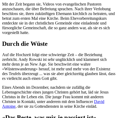
Mit der Zeit begann sie, Videos von evangelischen Pastoren
anzuschauen, die über Befreiung sprachen. Nach ihrer Verlobung
beschloss sie, ihren zukünftigen Ehemann kirchlich zu heiraten, und
betrat zum ersten Mal eine Kirche. Beim Ehevorbereitungskurs
entdeckte sie in der christlichen Gemeinde eine einladende und
fürsorgliche Gemeinschaft, die so ganz anders war, als sie es sich
vorgestellt hatte.
Durch die Wüste
Auf die Hochzeit folgt eine schwierige Zeit – die Beziehung
zerbricht. Andy Rowski ist sehr unglücklich und klammert sich
mehr denn je an New Age. Sie beschwört eine wahre
«Wüstenwanderung» herauf, ist mehr und mehr von der Existenz
des Teufels überzeugt ... was sie aber gleichzeitig glauben lässt, dass
es vielleicht auch einen Gott gibt.
Eines Abends im Dezember, nachdem sie zufällig die
Lebensgeschichte eines jungen Christen gehört hat, läd sie Jesus
Christus in ihr Leben ein. Die junge Frau kommt mit anderen
Christen in Kontakt, unter anderem mit dem Influencer
David
Antoine
, der sie zu Gottesdiensten in seine Kirche einläd.
«Das Beste, was mir je passiert ist»