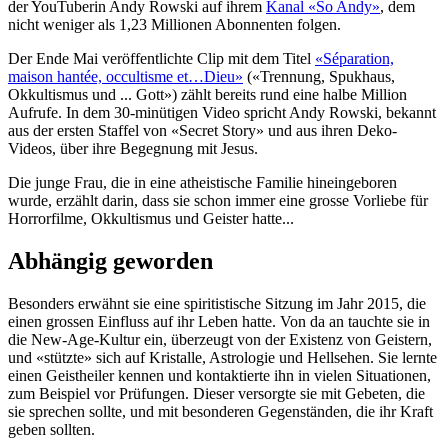
der YouTuberin Andy Rowski auf ihrem
Kanal «So Andy»
, dem
nicht weniger als 1,23 Millionen Abonnenten folgen.
Der Ende Mai veröffentlichte Clip mit dem Titel
«Séparation,
maison hantée, occultisme et…Dieu»
(«Trennung, Spukhaus,
Okkultismus und ... Gott») zählt bereits rund eine halbe Million
Aufrufe. In dem 30-minütigen Video spricht Andy Rowski, bekannt
aus der ersten Staffel von «Secret Story» und aus ihren Deko-
Videos, über ihre Begegnung mit Jesus.
Die junge Frau, die in eine atheistische Familie hineingeboren
wurde, erzählt darin, dass sie schon immer eine grosse Vorliebe für
Horrorfilme, Okkultismus und Geister hatte...
Abhängig geworden
Besonders erwähnt sie eine spiritistische Sitzung im Jahr 2015, die
einen grossen Einfluss auf ihr Leben hatte. Von da an tauchte sie in
die New-Age-Kultur ein, überzeugt von der Existenz von Geistern,
und «stützte» sich auf Kristalle, Astrologie und Hellsehen. Sie lernte
einen Geistheiler kennen und kontaktierte ihn in vielen Situationen,
zum Beispiel vor Prüfungen. Dieser versorgte sie mit Gebeten, die
sie sprechen sollte, und mit besonderen Gegenständen, die ihr Kraft
geben sollten.