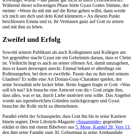
Während dieser schwierigen Phase hörte Gyasi Gottes Stimme, der
meinte: «Wenn du mit mir auf die Reise gehen willst, dann werde
ich mich um dich und dein Kind kümmern.» An diesem Punkt
beschlossen Emma und er, ihr Vertrauen ganz auf Gott zu setzen
und mit ihm zu leben.
Zweifel und Erfolg
Sowohl seinem Publikum als auch Kolleginnen und Kollegen am
Set gegenüber macht Gyasi nie ein Geheimnis daraus, dass er Christ
ist. Vielleicht liegt es auch an seiner offenen Art, damit umzugehen,
dass er kaum deswegen aneckt. Einmal bekam er allerdings ein
Rollenangebot, bei dem er zweifelte. Passte das zu ihm und seinem
Glauben? Er sollte eine Art Dorian-Gray-Charakter spielen, der
seine Sexualität sehr locker lebte. Beim Joggen fragte er Gott: «Was
soll ich tun? Ich brauche eine Antwort von dir.» Gott zeigte ihm,
dass alles, was er tat, durch Liebe motiviert sein sollte. Das Angebot
wurde aus irgendwelchen Gründen zurückgezogen und Gyasi
brauchte die Rolle nicht zu übernehmen.
Parallel erlebt der Schauspieler, dass Gott ihn bis in seine Karriere
hinein segnet. Dem Lifestyle-Magazin
«Squaremile»
gegenüber
erklärt er dies mit einem Bibelvers aus
5. Mose, Kapitel 28, Vers 13
,
den ihm seine Familie zum 30. Geburtstag in seine Armbanduhr