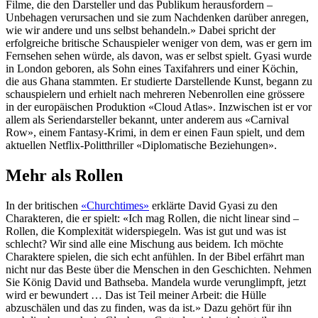
Filme, die den Darsteller und das Publikum herausfordern –
Unbehagen verursachen und sie zum Nachdenken darüber anregen,
wie wir andere und uns selbst behandeln.» Dabei spricht der
erfolgreiche britische Schauspieler weniger von dem, was er gern im
Fernsehen sehen würde, als davon, was er selbst spielt. Gyasi wurde
in London geboren, als Sohn eines Taxifahrers und einer Köchin,
die aus Ghana stammten. Er studierte Darstellende Kunst, begann zu
schauspielern und erhielt nach mehreren Nebenrollen eine grössere
in der europäischen Produktion «Cloud Atlas». Inzwischen ist er vor
allem als Seriendarsteller bekannt, unter anderem aus «Carnival
Row», einem Fantasy-Krimi, in dem er einen Faun spielt, und dem
aktuellen Netflix-Politthriller «Diplomatische Beziehungen».
Mehr als Rollen
In der britischen
«Churchtimes»
erklärte David Gyasi zu den
Charakteren, die er spielt: «Ich mag Rollen, die nicht linear sind –
Rollen, die Komplexität widerspiegeln. Was ist gut und was ist
schlecht? Wir sind alle eine Mischung aus beidem. Ich möchte
Charaktere spielen, die sich echt anfühlen. In der Bibel erfährt man
nicht nur das Beste über die Menschen in den Geschichten. Nehmen
Sie König David und Bathseba. Mandela wurde verunglimpft, jetzt
wird er bewundert … Das ist Teil meiner Arbeit: die Hülle
abzuschälen und das zu finden, was da ist.» Dazu gehört für ihn