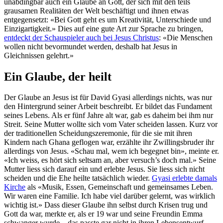
unabdingbar auch ein Glaube an Gott, der sich mit den teils
grausamen Realitäten der Welt beschäftigt und ihnen etwas
entgegensetzt: «Bei Gott geht es um Kreativität, Unterschiede und
Einzigartigkeit.» Dies auf eine gute Art zur Sprache zu bringen,
entdeckt der Schauspieler auch bei Jesus Christus
: «Die Menschen
wollen nicht bevormundet werden, deshalb hat Jesus in
Gleichnissen gelehrt.»
Ein Glaube, der heilt
Der Glaube an Jesus ist für David Gyasi allerdings nichts, was nur
den Hintergrund seiner Arbeit beschreibt. Er bildet das Fundament
seines Lebens. Als er fünf Jahre alt war, gab es daheim bei ihm nur
Streit. Seine Mutter wollte sich vom Vater scheiden lassen. Kurz vor
der traditionellen Scheidungszeremonie, für die sie mit ihren
Kindern nach Ghana geflogen war, erzählte ihr Zwillingsbruder ihr
allerdings von Jesus. «Schau mal, wem ich begegnet bin», meinte er.
«Ich weiss, es hört sich seltsam an, aber versuch’s doch mal.» Seine
Mutter liess sich darauf ein und erlebte Jesus. Sie liess sich nicht
scheiden und die Ehe heilte tatsächlich wieder.
Gyasi erlebte damals
Kirche
als «Musik, Essen, Gemeinschaft und gemeinsames Leben.
Wir waren eine Familie. Ich habe viel darüber gelernt, was wirklich
wichtig ist.» Dass dieser Glaube ihn selbst durch Krisen trug und
Gott da war, merkte er, als er 19 war und seine Freundin Emma
schwanger wurde – das passte gar nicht in ihren Lebensentwurf.