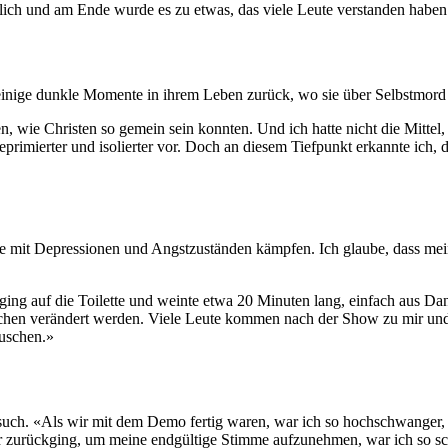
lich und am Ende wurde es zu etwas, das viele Leute verstanden haben.
 einige dunkle Momente in ihrem Leben zurück, wo sie über Selbstmord
en, wie Christen so gemein sein konnten. Und ich hatte nicht die Mittel
imierter und isolierter vor. Doch an diesem Tiefpunkt erkannte ich, da
die mit Depressionen und Angstzuständen kämpfen. Ich glaube, dass mei
g auf die Toilette und weinte etwa 20 Minuten lang, einfach aus Dankb
en verändert werden. Viele Leute kommen nach der Show zu mir und wei
auschen.»
ersuch. «Als wir mit dem Demo fertig waren, war ich so hochschwange
r zurückging, um meine endgültige Stimme aufzunehmen, war ich so sch