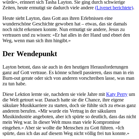
würde», erinnert sich Tasha Layton. Sie ging durch schwierige
Zeiten, heute ermutigt sie dadurch viele andere
(Livenet berichtete)
.
Heute sieht Layton, dass Gott aus ihren Erlebnissen eine
wunderschöne Geschichte gewoben hat – etwas, das sie damals
noch nicht erkennen konnte. Nun ermutigt sie andere, Jesus zu
vertrauen und zu wissen: «Er hat alles in der Hand und ebnet den
Weg, wenn man sich ihm hingibt.»
Der Wendepunkt
Layton betont, dass sie auch in den heutigen Herausforderungen
ganz auf Gott vertraue. Es könne schnell passieren, dass man in ein
Burn-out gerate oder sich von anderen vorschreiben lasse, was man
zu tun habe.
Diese Lektion lernte sie, nachdem sie viele Jahre mit
Katy Perry
um
die Welt getourt war. Danach hatte sie die Chance, ihre eigene
säkulare Musikkarriere zu starten, doch sie fühlte sich zu etwas ganz
anderem berufen. «Mir wurde ein Vertrag in der säkularen
Musikindustrie angeboten, aber ich spürte so deutlich, dass das nicht
mein Weg war. In dieser Welt muss man viele Kompromisse
eingehen.» Aber sie wollte die Menschen zu Gott führen. «Ich
spürte, dass ich das auf diesem Weg nicht völlig frei tun konnte.»