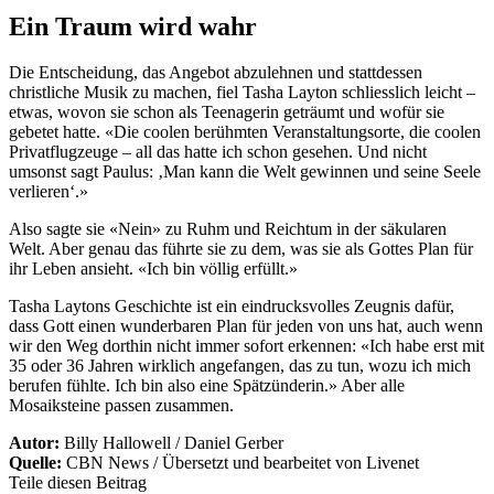
Ein Traum wird wahr
Die Entscheidung, das Angebot abzulehnen und stattdessen
christliche Musik zu machen, fiel Tasha Layton schliesslich leicht –
etwas, wovon sie schon als Teenagerin geträumt und wofür sie
gebetet hatte. «Die coolen berühmten Veranstaltungsorte, die coolen
Privatflugzeuge – all das hatte ich schon gesehen. Und nicht
umsonst sagt Paulus: ‚Man kann die Welt gewinnen und seine Seele
verlieren‘.»
Also sagte sie «Nein» zu Ruhm und Reichtum in der säkularen
Welt. Aber genau das führte sie zu dem, was sie als Gottes Plan für
ihr Leben ansieht. «Ich bin völlig erfüllt.»
Tasha Laytons Geschichte ist ein eindrucksvolles Zeugnis dafür,
dass Gott einen wunderbaren Plan für jeden von uns hat, auch wenn
wir den Weg dorthin nicht immer sofort erkennen: «Ich habe erst mit
35 oder 36 Jahren wirklich angefangen, das zu tun, wozu ich mich
berufen fühlte. Ich bin also eine Spätzünderin.» Aber alle
Mosaiksteine passen zusammen.
Autor:
Billy Hallowell / Daniel Gerber
Quelle:
CBN News / Übersetzt und bearbeitet von Livenet
Teile diesen Beitrag