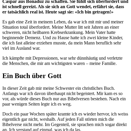
Caspar aus Bonaduz zu schaffen. Sie fühlt sich überfordert und
ist schnell gereizt. Als sie sich an Gott wendet, erfährt sie, dass
er tatsächlich real ist. Heute sagt sie: «Ich bin getragen!»
Es gab eine Zeit in meinem Leben, da war ich mit mir und meiner
Situation total überfordert. Meine Mutter litt seit Jahren an einer
schweren, nicht heilbaren Krebserkrankung. Mein Vater hatte
beginnende Demenz. Und zu Hause hatte ich zwei kleine Kinder,
die ich fast alleine erziehen musste, da mein Mann beruflich sehr
viel im Ausland war.
Ich kämpfte mit Depressionen, war sehr dünnhäutig und verletzte
die Menschen, die mir am wichtigsten waren – meine Familie.
Ein Buch über Gott
In dieser Zeit gab mir meine Schwester ein christliches Buch.
Anfangs war ich davon überhaupt nicht begeistert. Mir kam es so
vor, als würde dieses Buch nur aus Bibelversen bestehen. Nach ein
paar wenigen Seiten legte ich es weg.
Doch ein paar Wochen später kramte ich es wieder hervor, ich weiss
eigentlich gar nicht, weshalb. Auf jeden Fall störten mich die
Bibelverse nicht mehr. Im Gegenteil, sie sprachen mich sogar direkt
an. Ich verstand auf einmal, was ich da las.