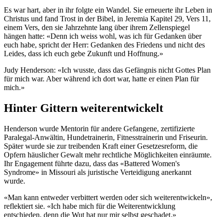
Es war hart, aber in ihr folgte ein Wandel. Sie erneuerte ihr Leben in
Christus und fand Trost in der Bibel, in Jeremia Kapitel 29, Vers 11,
einem Vers, den sie Jahrzehnte lang über ihrem Zellenspiegel
hängen hatte: «Denn ich weiss wohl, was ich für Gedanken über
euch habe, spricht der Herr: Gedanken des Friedens und nicht des
Leides, dass ich euch gebe Zukunft und Hoffnung.»
Judy Henderson: «Ich wusste, dass das Gefängnis nicht Gottes Plan
für mich war. Aber während ich dort war, hatte er einen Plan für
mich.»
Hinter Gittern weiterentwickelt
Henderson wurde Mentorin für andere Gefangene, zertifizierte
Paralegal-Anwältin, Hundetrainerin, Fitnesstrainerin und Friseurin.
Später wurde sie zur treibenden Kraft einer Gesetzesreform, die
Opfern häuslicher Gewalt mehr rechtliche Möglichkeiten einräumte.
Ihr Engagement führte dazu, dass das «Battered Women's
Syndrome» in Missouri als juristische Verteidigung anerkannt
wurde.
«Man kann entweder verbittert werden oder sich weiterentwickeln»,
reflektiert sie. «Ich habe mich für die Weiterentwicklung
entschieden, denn die Wut hat nur mir selbst geschadet.»