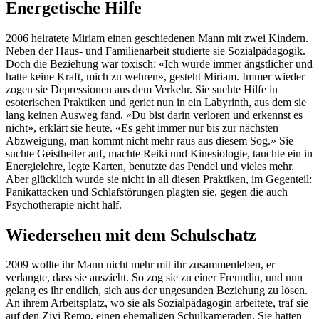
Energetische Hilfe
2006 heiratete Miriam einen geschiedenen Mann mit zwei Kindern.
Neben der Haus- und Familienarbeit studierte sie Sozialpädagogik.
Doch die Beziehung war toxisch: «Ich wurde immer ängstlicher und
hatte keine Kraft, mich zu wehren», gesteht Miriam. Immer wieder
zogen sie Depressionen aus dem Verkehr. Sie suchte Hilfe in
esoterischen Praktiken und geriet nun in ein Labyrinth, aus dem sie
lang keinen Ausweg fand. «Du bist darin verloren und erkennst es
nicht», erklärt sie heute. «Es geht immer nur bis zur nächsten
Abzweigung, man kommt nicht mehr raus aus diesem Sog.» Sie
suchte Geistheiler auf, machte Reiki und Kinesiologie, tauchte ein in
Energielehre, legte Karten, benutzte das Pendel und vieles mehr.
Aber glücklich wurde sie nicht in all diesen Praktiken, im Gegenteil:
Panikattacken und Schlafstörungen plagten sie, gegen die auch
Psychotherapie nicht half.
Wiedersehen mit dem Schulschatz
2009 wollte ihr Mann nicht mehr mit ihr zusammenleben, er
verlangte, dass sie auszieht. So zog sie zu einer Freundin, und nun
gelang es ihr endlich, sich aus der ungesunden Beziehung zu lösen.
An ihrem Arbeitsplatz, wo sie als Sozialpädagogin arbeitete, traf sie
auf den Zivi Remo, einen ehemaligen Schulkameraden. Sie hatten