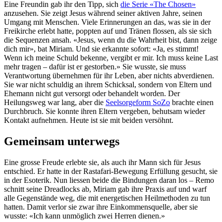
Eine Freundin gab ihr den Tipp, sich
die Serie «The Chosen»
anzusehen. Sie zeigt Jesus während seiner aktiven Jahre, seinen
Umgang mit Menschen. Viele Erinnerungen an das, was sie in der
Freikirche erlebt hatte, poppten auf und Tränen flossen, als sie sich
die Sequenzen ansah. «Jesus, wenn du die Wahrheit bist, dann zeige
dich mir», bat Miriam. Und sie erkannte sofort: «Ja, es stimmt!
Wenn ich meine Schuld bekenne, vergibt er mir. Ich muss keine Last
mehr tragen – dafür ist er gestorben.» Sie wusste, sie muss
Verantwortung übernehmen für ihr Leben, aber nichts abverdienen.
Sie war nicht schuldig an ihrem Schicksal, sondern von Eltern und
Ehemann nicht gut versorgt oder behandelt worden. Der
Heilungsweg war lang, aber die
Seelsorgeform SoZo
brachte einen
Durchbruch. Sie konnte ihren Eltern vergeben, behutsam wieder
Kontakt aufnehmen. Heute ist sie mit beiden versöhnt.
Gemeinsam unterwegs
Eine grosse Freude erlebte sie, als auch ihr Mann sich für Jesus
entschied. Er hatte in der Rastafari-Bewegung Erfüllung gesucht, sie
in der Esoterik. Nun liessen beide die Bindungen daran los – Remo
schnitt seine Dreadlocks ab, Miriam gab ihre Praxis auf und warf
alle Gegenstände weg, die mit energetischen Heilmethoden zu tun
hatten. Damit verlor sie zwar ihre Einkommensquelle, aber sie
wusste: «Ich kann unmöglich zwei Herren dienen.»