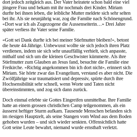
dort jedoch zeitgleich aus. Der Vater heiratete schon bald eine viel
jüngere Frau und bekam mit ihr nochmals drei Kinder. Miriam
durfte bei ihnen leben, die leibliche Mutter meldete sich sehr selten
bei ihr. Als sie neunjährig war, zog die Familie nach Schönengrund.
«Dort war ich als Zugezogene die Aussenseiterin…» Drei Jahre
später verliess ihr Vater seine Familie.
«Gott sei Dank durfte ich bei meiner Stiefmutter bleiben!», betont
die heute 44-Jährige. Unbewusst wollte sie sich jedoch ihren Platz
verdienen, indem sie sich sehr unauffällig verhielt, sich anpasste,
mithalf und sich um die kleinen Geschwister kümmerte. Als ihre
Stiefmutter zum Glauben an Jesus fand, besuchte die Familie eine
Freikirche. «Richtig angekommen bin ich dort nicht», erinnert sich
Miriam. Sie hörte zwar das Evangelium, verstand es aber nicht. Die
Zwölfjährige war traumatisiert und depressiv, spürte durch ihre
Hochsensibilität sehr schnell, wenn Worte und Taten nicht
übereinstimmten, und zog sich dann zurück.
Doch einmal erlebte sie Gottes Eingreifen unmittelbar. Ihre Familie
hatte an einem grossen christlichen Camp teilgenommen, als ein
äusserst heftiger Sturm aufkam. Tausende Menschen befanden sich
im riesigen Hauptzelt, als seine Stangen vom Wind aus dem Boden
gehoben wurden – und sich wieder senkten. Offensichtlich hatte
Gott seine Leute bewahrt, niemand wurde ernsthaft verletzt.