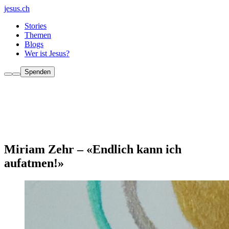
jesus.ch
Stories
Themen
Blogs
Wer ist Jesus?
Spenden
Miriam Zehr – «Endlich kann ich
aufatmen!»