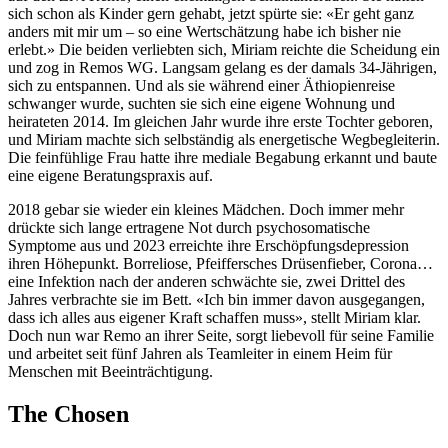
sich schon als Kinder gern gehabt, jetzt spürte sie: «Er geht ganz
anders mit mir um – so eine Wertschätzung habe ich bisher nie
erlebt.» Die beiden verliebten sich, Miriam reichte die Scheidung ein
und zog in Remos WG. Langsam gelang es der damals 34-Jährigen,
sich zu entspannen. Und als sie während einer Äthiopienreise
schwanger wurde, suchten sie sich eine eigene Wohnung und
heirateten 2014. Im gleichen Jahr wurde ihre erste Tochter geboren,
und Miriam machte sich selbständig als energetische Wegbegleiterin.
Die feinfühlige Frau hatte ihre mediale Begabung erkannt und baute
eine eigene Beratungspraxis auf.
2018 gebar sie wieder ein kleines Mädchen. Doch immer mehr
drückte sich lange ertragene Not durch psychosomatische
Symptome aus und 2023 erreichte ihre Erschöpfungsdepression
ihren Höhepunkt. Borreliose, Pfeiffersches Drüsenfieber, Corona…
eine Infektion nach der anderen schwächte sie, zwei Drittel des
Jahres verbrachte sie im Bett. «Ich bin immer davon ausgegangen,
dass ich alles aus eigener Kraft schaffen muss», stellt Miriam klar.
Doch nun war Remo an ihrer Seite, sorgt liebevoll für seine Familie
und arbeitet seit fünf Jahren als Teamleiter in einem Heim für
Menschen mit Beeinträchtigung.
The Chosen