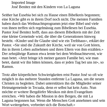
Imported Image
José Benitez mit den Kindern von La Laguna
Seither hat Eusebia bei sich zu Hause einen Bibelkreis begonnen;
eine Kirche gibt es in ihrem Dorf noch nicht. Die meisten Familien
haben durch das Weihnachtsprogramm jetzt eine Bibel und viele
von ihnen treffen sich regelmässig zum Bibellesen bei Eusebia.
Pastor José Benitez hofft, dass aus diesem Bibelkreis mit der Zeit
eine kleine Gemeinde wird, die über die Generationen hinweg
besteht. «Kinder und ihr Glaube sind wie ein Treibhaus», erklärt der
Pastor. «Sie sind die Zukunft der Kirche, weil sie von Gott hören,
ihn in ihrem Leben aufnehmen und ihren Eltern von ihm erzählen.»
Der zehnjährige Ramon etwa lernte bei dem Weihnachtsevent, wie
man betet. «Jetzt bringe ich meiner ganzen Familie bei, wie man
betet, damit wir ihn bitten können, dass er jeden Tag bei uns ist», so
Ramon.
Trotz aller körperlichen Schwierigkeiten reist Pastor José so oft wie
möglich in das mehrere Stunden entfernte La Laguna, um die neuen
Christen zu begleiten. Dabei unterstützen ihn die Mitglieder seiner
Heimatgemeinde in Tecuala, denn er selbst hat kein Auto. Nun
möchte er weitere Bergdörfer Mexikos mit dem Evangelium
erreichen. «Wir haben die Mission in den Bergen, die mit La
Laguna begonnen hat. Wenn die Menschen Gott annehmen und sein
Wort weitergeben, verbreitet sich die Botschaft.»