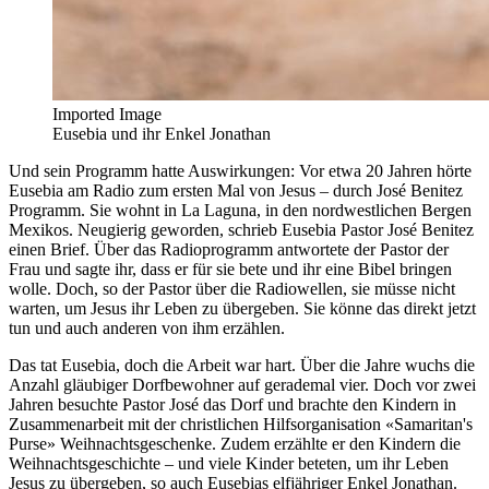
Imported Image
Eusebia und ihr Enkel Jonathan
Und sein Programm hatte Auswirkungen: Vor etwa 20 Jahren hörte
Eusebia am Radio zum ersten Mal von Jesus – durch José Benitez
Programm. Sie wohnt in La Laguna, in den nordwestlichen Bergen
Mexikos. Neugierig geworden, schrieb Eusebia Pastor José Benitez
einen Brief. Über das Radioprogramm antwortete der Pastor der
Frau und sagte ihr, dass er für sie bete und ihr eine Bibel bringen
wolle. Doch, so der Pastor über die Radiowellen, sie müsse nicht
warten, um Jesus ihr Leben zu übergeben. Sie könne das direkt jetzt
tun und auch anderen von ihm erzählen.
Das tat Eusebia, doch die Arbeit war hart. Über die Jahre wuchs die
Anzahl gläubiger Dorfbewohner auf gerademal vier. Doch vor zwei
Jahren besuchte Pastor José das Dorf und brachte den Kindern in
Zusammenarbeit mit der christlichen Hilfsorganisation «Samaritan's
Purse» Weihnachtsgeschenke. Zudem erzählte er den Kindern die
Weihnachtsgeschichte – und viele Kinder beteten, um ihr Leben
Jesus zu übergeben, so auch Eusebias elfjähriger Enkel Jonathan.