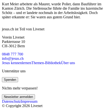
Kurt Meier arbeitete als Maurer, wurde Polier, dann Bauführer im
Kanton Zürich. Die Stellensuche führte die Familie ins luzernische
Schötz – und er landete nochmals in der Arbeitslosigkeit. Doch
später erkannte er: Sie waren aus gutem Grund hier.
jesus.ch ist Teil von Livenet
Verein Livenet
Parkterrasse 10
CH-3012 Bern
0848 777 700
info@jesus.ch
Jesus kennenlernen
Themen-Bibliothek
Über uns
Unterstütze uns
Spenden
Nichts mehr verpassen!
Newsletter anmelden
Datenschutz
Impressum
© Copyright 2026 Livenet