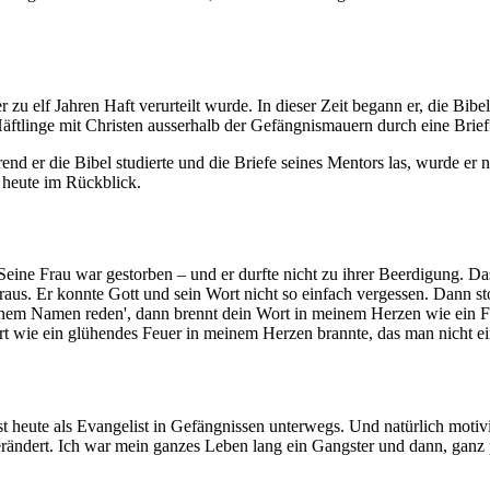
zu elf Jahren Haft verurteilt wurde. In dieser Zeit begann er, die Bibel
Häftlinge mit Christen ausserhalb der Gefängnismauern durch eine Brief
nd er die Bibel studierte und die Briefe seines Mentors las, wurde er 
 heute im Rückblick.
Seine Frau war gestorben – und er durfte nicht zu ihrer Beerdigung. Da
raus. Er konnte Gott und sein Wort nicht so einfach vergessen. Dann sto
nem Namen reden', dann brennt dein Wort in meinem Herzen wie ein Feuer
ort wie ein glühendes Feuer in meinem Herzen brannte, das man nicht e
heute als Evangelist in Gefängnissen unterwegs. Und natürlich motiviert 
ändert. Ich war mein ganzes Leben lang ein Gangster und dann, ganz pl