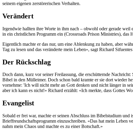
seinem eigenen zerstörerischen Verhalten.
Verändert
Irgendwie hallten ihre Worte in ihm nach – obwohl oder gerade weil er 
in ein christlichen Programm ein (Crossroads Prison Ministries), das 
Eigentlich machte er das nur, um eine Ablenkung zu haben, aber währe
Tag zu lesen und das veränderte mein Leben», sagt Richard Sifuentes
Der Rückschlag
Doch dann, kurz vor seiner Freilassung, die erschütternde Nachricht: 
Bibel in den Mülleimer. Doch schon bald kramte er sie dort wieder he
vornehme: 'Ich will nicht mehr an Gott denken und nicht länger in sei
aber ich kann es nicht!» Richard erzählt: «Ich merkte, dass Gottes W
Evangelist
Sobald er frei war, machte er seinen Abschluss im Bibelstudium und ist 
Brieffreundschaftsprogramm einzuschreiben. «Das hat mein Leben ver
nahm mein Chaos und machte es zu einer Botschaft.»