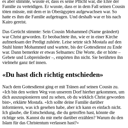
es aber stimmte, wusste er, dass es seine Pflicht war, die Ehre der
Familie zu verteidigen. Er wusste, dass er in dem Fall seinen Cousin
töten müsste, mit dem er in Oberägypten aufgewachsen war. So
hatte es ihm die Familie aufgetragen. Und deshalb war er bis nach
Kairo gereist.
Das Gerücht stimmte: Sein Cousin Mohammed (Name geändert)
war Christ geworden. Er beobachtete ihn, wie er in einer Kirche
aufmerksam der Predigt zuhörte. Leise setzte sich Mostafa auf den
Stuhl hinter Mohammed und wartete, bis der Gottesdienst zu Ende
war. Dann bemerkte er etwas Seltsames: Die Worte, die er hörte –
Gebete und Lobpreislieder –, empörten ihn nicht. Sie berührten ihn
vielmehr ganz tief innen.
«Du hast dich richtig entschieden»
Nach dem Gottesdienst ging er mit Tränen auf seinen Cousin zu.
«Ich bin den weiten Weg von unserem Dorf hierher gekommen, um
dich auszuspionieren und zu sehen, ob du wirklich Christ geworden
bist», erklärte Mostafa. «Ich sollte deine Familie darüber
informieren, was ich gesehen habe, aber ich kann es einfach nicht.
Ich glaube, die Entscheidung, die du getroffen hast, könnte die
richtige sein. Kannst du mir mehr darüber erzählen? Warum du den
Islam für das Christentum verlassen hast?»