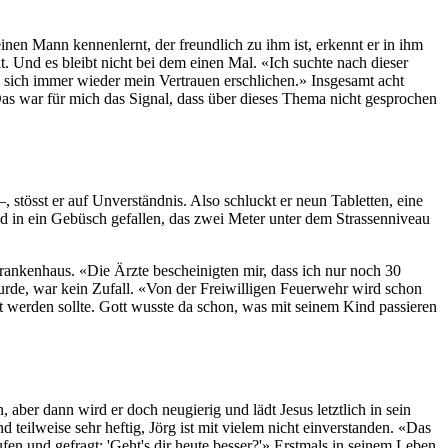
nen Mann kennenlernt, der freundlich zu ihm ist, erkennt er in ihm
t. Und es bleibt nicht bei dem einen Mal. «Ich suchte nach dieser
 sich immer wieder mein Vertrauen erschlichen.» Insgesamt acht
 Das war für mich das Signal, dass über dieses Thema nicht gesprochen
–, stösst er auf Unverständnis. Also schluckt er neun Tabletten, eine
 in ein Gebüsch gefallen, das zwei Meter unter dem Strassenniveau
ankenhaus. «Die Ärzte bescheinigten mir, dass ich nur noch 30
 wurde, war kein Zufall. «Von der Freiwilligen Feuerwehr wird schon
 werden sollte. Gott wusste da schon, was mit seinem Kind passieren
, aber dann wird er doch neugierig und lädt Jesus letztlich in sein
 teilweise sehr heftig, Jörg ist mit vielem nicht einverstanden. «Das
fen und gefragt: 'Geht's dir heute besser?'» Erstmals in seinem Leben