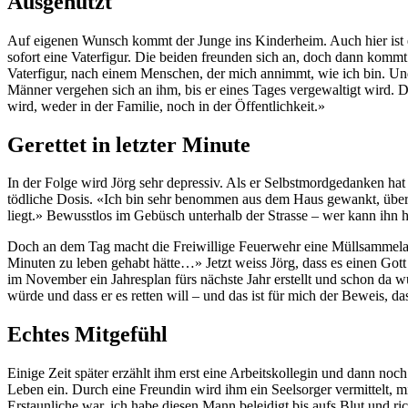
Ausgenutzt
Auf eigenen Wunsch kommt der Junge ins Kinderheim. Auch hier ist er 
sofort eine Vaterfigur. Die beiden freunden sich an, doch dann kommt 
Vaterfigur, nach einem Menschen, der mich annimmt, wie ich bin. Un
Männer vergehen sich an ihm, bis er eines Tages vergewaltigt wird. D
wird, weder in der Familie, noch in der Öffentlichkeit.»
Gerettet in letzter Minute
In der Folge wird Jörg sehr depressiv. Als er Selbstmordgedanken hat u
tödliche Dosis. «Ich bin sehr benommen aus dem Haus gewankt, über 
liegt.» Bewusstlos im Gebüsch unterhalb der Strasse – wer kann ihn h
Doch an dem Tag macht die Freiwillige Feuerwehr eine Müllsammelakt
Minuten zu leben gehabt hätte…» Jetzt weiss Jörg, dass es einen Gott
im November ein Jahresplan fürs nächste Jahr erstellt und schon da 
würde und dass er es retten will – und das ist für mich der Beweis, das
Echtes Mitgefühl
Einige Zeit später erzählt ihm erst eine Arbeitskollegin und dann noch
Leben ein. Durch eine Freundin wird ihm ein Seelsorger vermittelt, mit
Erstaunliche war, ich habe diesen Mann beleidigt bis aufs Blut und ri