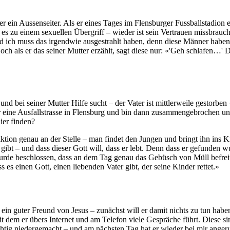
ein Aussenseiter. Als er eines Tages im Flensburger Fussballstadion ei
es zu einem sexuellen Übergriff – wieder ist sein Vertrauen missbrauch
d ich muss das irgendwie ausgestrahlt haben, denn diese Männer haben
och als er das seiner Mutter erzählt, sagt diese nur: «'Geh schlafen…'
nd bei seiner Mutter Hilfe sucht – der Vater ist mittlerweile gestorben 
eine Ausfallstrasse in Flensburg und bin dann zusammengebrochen und
ier finden?
ion genau an der Stelle – man findet den Jungen und bringt ihn ins Kr
 gibt – und dass dieser Gott will, dass er lebt. Denn dass er gefunden
wurde beschlossen, dass an dem Tag genau das Gebüsch von Müll befreit
s es einen Gott, einen liebenden Vater gibt, der seine Kinder rettet.»
 ein guter Freund von Jesus – zunächst will er damit nichts zu tun haben
 dem er übers Internet und am Telefon viele Gespräche führt. Diese sind
chtig niedergemacht – und am nächsten Tag hat er wieder bei mir angeru