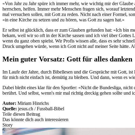
«Von Jahr zu Jahr spüre ich immer mehr, wie wichtig mir der Glaube a
herrschen, helfen. Immer mehr Menschen fragen sich, worauf letztend
mal versuchen sollen, mit Gott zu reden. Nicht nach einer Formel, 
«in eine Kirche zu setzen und zu hören, was Gott zu sagen hat.»
Er selbst ist glücklich, dass er zum Glauben gefunden hat: «Ich bin m
bekam, weil wir so oft in der Kirche sassen und ich viel über Gottes
wenn du ganz oben spielst. Wir Profis wissen alle, dass es sehr schne
Druck umgehen würde, wenn ich Gott nicht auf meiner Seite hätte. Abe
Mein guter Vorsatz: Gott für alles danken
Im Laufe der Jahre, durch Bibellesen und die Gespräche mit Gott, is
für mich nicht einfach ist, demütig zu bleiben. Und dann, wenn es wied
Dabei bleibt eines klar für den Sportler: «Nicht die Bundesliga, ni
berührt. Und selbst, wenn's mir mal richtig dreckig gehen sollte und 
Autor:
Miriam Hinrichs
Quelle:
jesus.ch / Fussball-Bibel
Teile diesen Beitrag
Das könnte dich auch interessieren
Story