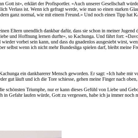
n Gott ist», erklärt der Profisportler. «Auch unserer Gesellschaft wü
lich Verlass ist. Wenn ich gefragt werde, wie man so einen starken Gl
sondern ganz normal, wie mit einem Freund.» Und noch einen Tipp hat 
einen Eltern unendlich dankbar dafür, dass sie schon in meiner Jugend 
 Liebe und Hoffnung lernen durfte», so Kachunga. Und fährt fort: «Davo
ll wieder vorbei sein kann, und dass du gnadenlos ausgesiebt wirst, wen
r selbst wenn ich nicht mehr Bundesliga spielen darf, bleibt meine Fre
t Kachunga ein dankbarerer Mensch geworden. Er sagt: «Ich habe mir v
er gut läuft und ich die Tore schiesse, gehen meine Finger nach oben, w
cht die schönsten Triumphe, nur er kann dieses Gefühl von Liebe und Ge
ich in Gefahr laufen würde, Gott zu vergessen, habe ich ja immer noch 