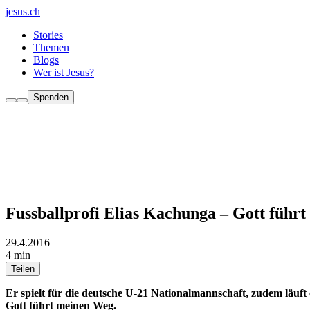
jesus.ch
Stories
Themen
Blogs
Wer ist Jesus?
Spenden
Fussballprofi Elias Kachunga – Gott führ
29.4.2016
4 min
Teilen
Er spielt für die deutsche U-21 Nationalmannschaft, zudem läuft
Gott führt meinen Weg.