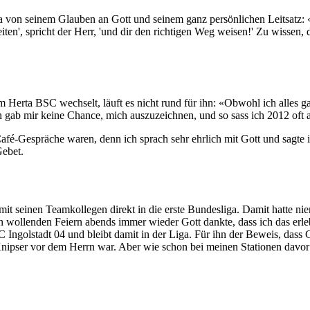
nga von seinem Glauben an Gott und seinem ganz persönlichen Leitsatz:
ten', spricht der Herr, 'und dir den richtigen Weg weisen!' Zu wissen, d
 Herta BSC wechselt, läuft es nicht rund für ihn: «Obwohl ich alles ga
 gab mir keine Chance, mich auszuzeichnen, und so sass ich 2012 oft all
fé-Gespräche waren, denn ich sprach sehr ehrlich mit Gott und sagte ihm,
ebet.
t seinen Teamkollegen direkt in die erste Bundesliga. Damit hatte nie
den wollenden Feiern abends immer wieder Gott dankte, dass ich das er
golstadt 04 und bleibt damit in der Liga. Für ihn der Beweis, dass Go
Knipser vor dem Herrn war. Aber wie schon bei meinen Stationen davor