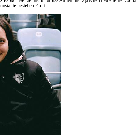
 Fabian Wendel nicht nur das Atmen und Sprechen neu erlernen, sondern
onstante bestehen: Gott.