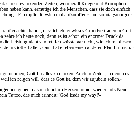
rde das in schwankenden Zeiten, wo überall Kriege und Korruption
auben haben kann, ermutige ich die Menschen, dass sie doch einfach
Kachunga. Er empfiehlt, «sich mal aufzuraffen» und sonntagsmorgens
darauf geachtet haben, dass ich ein gewisses Grundvertrauen in Gott
n zehre ich heute noch, denn es ist schon ein enormer Druck da,
n die Leistung nicht stimmt. Ich wüsste gar nicht, wie ich mit diesem
ude in Gott erhalten, dann hat er eben einen anderen Plan für mich.»
orgenommen, Gott für alles zu danken. Auch in Zeiten, in denen es
eil ich zeigen will, dass es Gott ist, dem wir zujubeln sollen.»
borgenheit geben, das mich tief im Herzen immer wieder aufs Neue
mein Tattoo, das mich erinnert: 'God leads my way!'»