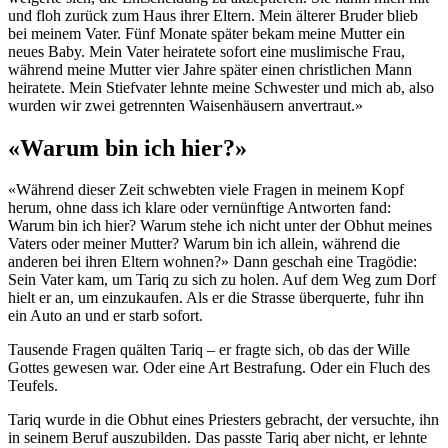
und floh zurück zum Haus ihrer Eltern. Mein älterer Bruder blieb
bei meinem Vater. Fünf Monate später bekam meine Mutter ein
neues Baby. Mein Vater heiratete sofort eine muslimische Frau,
während meine Mutter vier Jahre später einen christlichen Mann
heiratete. Mein Stiefvater lehnte meine Schwester und mich ab, also
wurden wir zwei getrennten Waisenhäusern anvertraut.»
«Warum bin ich hier?»
«Während dieser Zeit schwebten viele Fragen in meinem Kopf
herum, ohne dass ich klare oder vernünftige Antworten fand:
Warum bin ich hier? Warum stehe ich nicht unter der Obhut meines
Vaters oder meiner Mutter? Warum bin ich allein, während die
anderen bei ihren Eltern wohnen?» Dann geschah eine Tragödie:
Sein Vater kam, um Tariq zu sich zu holen. Auf dem Weg zum Dorf
hielt er an, um einzukaufen. Als er die Strasse überquerte, fuhr ihn
ein Auto an und er starb sofort.
Tausende Fragen quälten Tariq – er fragte sich, ob das der Wille
Gottes gewesen war. Oder eine Art Bestrafung. Oder ein Fluch des
Teufels.
Tariq wurde in die Obhut eines Priesters gebracht, der versuchte, ihn
in seinem Beruf auszubilden. Das passte Tariq aber nicht, er lehnte