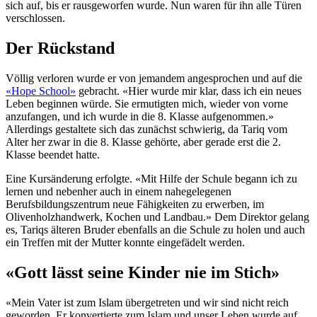
sich auf, bis er rausgeworfen wurde. Nun waren für ihn alle Türen
verschlossen.
Der Rückstand
Völlig verloren wurde er von jemandem angesprochen und auf die
«Hope School»
gebracht. «Hier wurde mir klar, dass ich ein neues
Leben beginnen würde. Sie ermutigten mich, wieder von vorne
anzufangen, und ich wurde in die 8. Klasse aufgenommen.»
Allerdings gestaltete sich das zunächst schwierig, da Tariq vom
Alter her zwar in die 8. Klasse gehörte, aber gerade erst die 2.
Klasse beendet hatte.
Eine Kursänderung erfolgte. «Mit Hilfe der Schule begann ich zu
lernen und nebenher auch in einem nahegelegenen
Berufsbildungszentrum neue Fähigkeiten zu erwerben, im
Olivenholzhandwerk, Kochen und Landbau.» Dem Direktor gelang
es, Tariqs älteren Bruder ebenfalls an die Schule zu holen und auch
ein Treffen mit der Mutter konnte eingefädelt werden.
«Gott lässt seine Kinder nie im Stich»
«Mein Vater ist zum Islam übergetreten und wir sind nicht reich
geworden. Er konvertierte zum Islam und unser Leben wurde auf