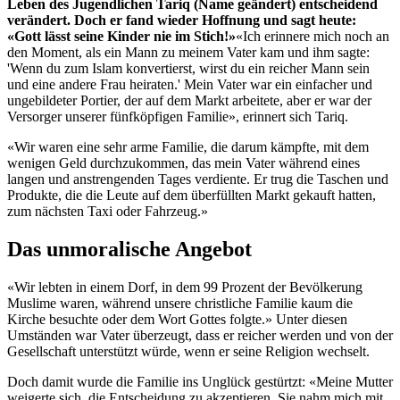
Leben des Jugendlichen Tariq (Name geändert) entscheidend
verändert. Doch er fand wieder Hoffnung und sagt heute:
«Gott lässt seine Kinder nie im Stich!»
«Ich erinnere mich noch an
den Moment, als ein Mann zu meinem Vater kam und ihm sagte:
'Wenn du zum Islam konvertierst, wirst du ein reicher Mann sein
und eine andere Frau heiraten.' Mein Vater war ein einfacher und
ungebildeter Portier, der auf dem Markt arbeitete, aber er war der
Versorger unserer fünfköpfigen Familie», erinnert sich Tariq.
«Wir waren eine sehr arme Familie, die darum kämpfte, mit dem
wenigen Geld durchzukommen, das mein Vater während eines
langen und anstrengenden Tages verdiente. Er trug die Taschen und
Produkte, die die Leute auf dem überfüllten Markt gekauft hatten,
zum nächsten Taxi oder Fahrzeug.»
Das unmoralische Angebot
«Wir lebten in einem Dorf, in dem 99 Prozent der Bevölkerung
Muslime waren, während unsere christliche Familie kaum die
Kirche besuchte oder dem Wort Gottes folgte.» Unter diesen
Umständen war Vater überzeugt, dass er reicher werden und von der
Gesellschaft unterstützt würde, wenn er seine Religion wechselt.
Doch damit wurde die Familie ins Unglück gestürtzt: «Meine Mutter
weigerte sich, die Entscheidung zu akzeptieren. Sie nahm mich mit