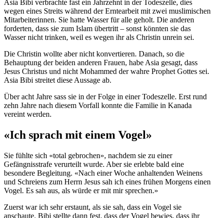
Asia Bibi verbrachte fast ein Jahrzehnt in der Todeszelle, dies
wegen eines Streits während der Erntearbeit mit zwei muslimischen
Mitarbeiterinnen. Sie hatte Wasser für alle geholt. Die anderen
forderten, dass sie zum Islam übertritt – sonst könnten sie das
Wasser nicht trinken, weil es wegen ihr als Christin unrein sei.
Die Christin wollte aber nicht konvertieren. Danach, so die
Behauptung der beiden anderen Frauen, habe Asia gesagt, dass
Jesus Christus und nicht Mohammed der wahre Prophet Gottes sei.
Asia Bibi streitet diese Aussage ab.
Über acht Jahre sass sie in der Folge in einer Todeszelle. Erst rund
zehn Jahre nach diesem Vorfall konnte die Familie in Kanada
vereint werden.
«Ich sprach mit einem Vogel»
Sie fühlte sich «total gebrochen», nachdem sie zu einer
Gefängnisstrafe verurteilt wurde. Aber sie erlebte bald eine
besondere Begleitung. «Nach einer Woche anhaltenden Weinens
und Schreiens zum Herrn Jesus sah ich eines frühen Morgens einen
Vogel. Es sah aus, als würde er mit mir sprechen.»
Zuerst war ich sehr erstaunt, als sie sah, dass ein Vogel sie
anschaute. Bibi stellte dann fest, dass der Vogel bewies, dass ihr