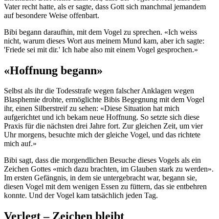
Vater recht hatte, als er sagte, dass Gott sich manchmal jemandem
auf besondere Weise offenbart.
Bibi begann daraufhin, mit dem Vogel zu sprechen. «Ich weiss
nicht, warum dieses Wort aus meinem Mund kam, aber ich sagte:
'Friede sei mit dir.' Ich habe also mit einem Vogel gesprochen.»
«Hoffnung begann»
Selbst als ihr die Todesstrafe wegen falscher Anklagen wegen
Blasphemie drohte, ermöglichte Bibis Begegnung mit dem Vogel
ihr, einen Silberstreif zu sehen: «Diese Situation hat mich
aufgerichtet und ich bekam neue Hoffnung. So setzte sich diese
Praxis für die nächsten drei Jahre fort. Zur gleichen Zeit, um vier
Uhr morgens, besuchte mich der gleiche Vogel, und das richtete
mich auf.»
Bibi sagt, dass die morgendlichen Besuche dieses Vogels als ein
Zeichen Gottes «mich dazu brachten, im Glauben stark zu werden».
Im ersten Gefängnis, in dem sie untergebracht war, begann sie,
diesen Vogel mit dem wenigen Essen zu füttern, das sie entbehren
konnte. Und der Vogel kam tatsächlich jeden Tag.
Verlegt – Zeichen bleibt