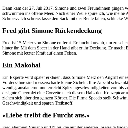
Dann kam der 27. Juli 2017. Simone und zwei Freundinnen gingen vor 
schwimmen ins offene Meer. Nach einer Weile spüre ich, wie meine A
Schmerz. Ich schreie, lasse den Sack mit der Beute fallen, schlucke Wa
Fred gibt Simone Rückendeckung
Fred ist 15 Meter von Simone entfernt. Er taucht kurz ab, um zu sehe
hinter ihr. Mit dem Speer in der Hand gibt er ihr Deckung. Er macht B
Simone mit letzter Kraft auf einen Felsen.
Ein Makohai
Ein Experte wird später erklären, dass Simone Merz den Angriff eine
Vorderzähne sind messerscharfe kleine Sicheln. Ihre Anzahl schwankt
wendig, ausdauernd und erreicht Spitzengeschwindigkeiten von bis z
designte Chevrolet eine Corvette nach diesem Hai - den Konzeptcar «
ziehen sich über den ganzen Körper. Die Firma Speedo stellt Schwi
Geschwindigkeit und sparen Treibstoff.
«Liebe treibt die Furcht aus.»
Fred alarmiert Viviann und Ning, die auf der anderen Inselseite baden