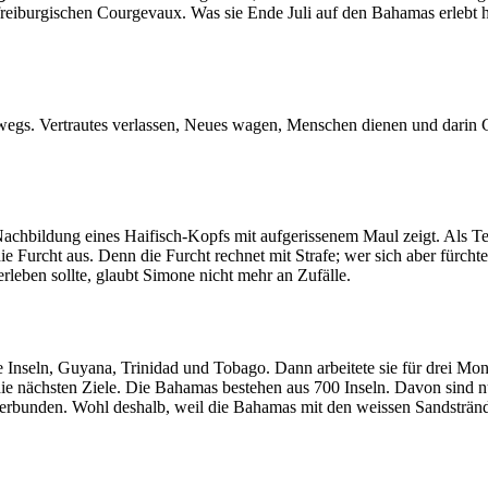
freiburgischen Courgevaux. Was sie Ende Juli auf den Bahamas erlebt h
s. Vertrautes verlassen, Neues wagen, Menschen dienen und darin Got
 Nachbildung eines Haifisch-Kopfs mit aufgerissenem Maul zeigt. Als T
ie Furcht aus. Denn die Furcht rechnet mit Strafe; wer sich aber fürchte
erleben sollte, glaubt Simone nicht mehr an Zufälle.
nseln, Guyana, Trinidad und Tobago. Dann arbeitete sie für drei Mon
ie nächsten Ziele. Die Bahamas bestehen aus 700 Inseln. Davon sind nu
 verbunden. Wohl deshalb, weil die Bahamas mit den weissen Sandstr