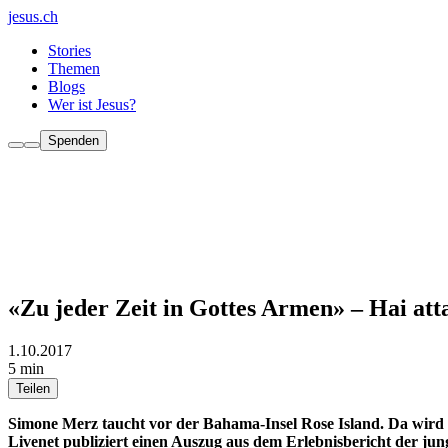
jesus.ch
Stories
Themen
Blogs
Wer ist Jesus?
Spenden
«Zu jeder Zeit in Gottes Armen» – Hai att
1.10.2017
5 min
Teilen
Simone Merz taucht vor der Bahama-Insel Rose Island. Da wird si
Livenet publiziert einen Auszug aus dem Erlebnisbericht der jun