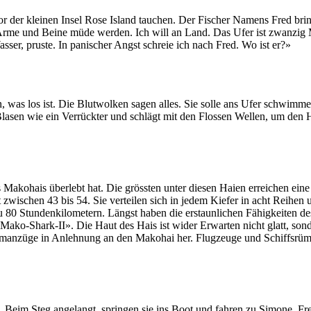
der kleinen Insel Rose Island tauchen. Der Fischer Namens Fred bringt
rme und Beine müde werden. Ich will an Land. Das Ufer ist zwanzig Me
sser, pruste. In panischer Angst schreie ich nach Fred. Wo ist er?»
n, was los ist. Die Blutwolken sagen alles. Sie solle ans Ufer schwimme
lasen wie ein Verrückter und schlägt mit den Flossen Wellen, um den Hai
s Makohais überlebt hat. Die grössten unter diesen Haien erreichen ei
 zwischen 43 bis 54. Sie verteilen sich in jedem Kiefer in acht Reihen
u 80 Stundenkilometern. Längst haben die erstaunlichen Fähigkeiten de
Mako-Shark-II». Die Haut des Hais ist wider Erwarten nicht glatt, son
mmanzüge in Anlehnung an den Makohai her. Flugzeuge und Schiffsrümp
. Beim Steg angelangt, springen sie ins Boot und fahren zu Simone. Fre