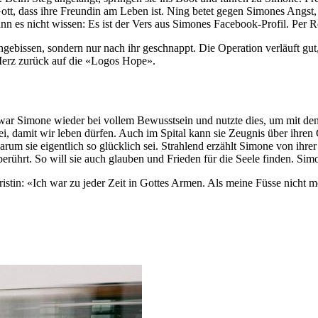
Gott, dass ihre Freundin am Leben ist. Ning betet gegen Simones Angst,
 kann es nicht wissen: Es ist der Vers aus Simones Facebook-Profil. Pe
ebissen, sondern nur nach ihr geschnappt. Die Operation verläuft gut,
erz zurück auf die «Logos Hope».
 war Simone wieder bei vollem Bewusstsein und nutzte dies, um mit den
 sei, damit wir leben dürfen. Auch im Spital kann sie Zeugnis über ihr
 warum sie eigentlich so glücklich sei. Strahlend erzählt Simone von ihr
rührt. So will sie auch glauben und Frieden für die Seele finden. Simon
istin: «Ich war zu jeder Zeit in Gottes Armen. Als meine Füsse nicht 