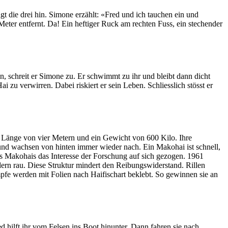
 die drei hin. Simone erzählt: «Fred und ich tauchen ein und
ter entfernt. Da! Ein heftiger Ruck am rechten Fuss, ein stechender
n, schreit er Simone zu. Er schwimmt zu ihr und bleibt dann dicht
 zu verwirren. Dabei riskiert er sein Leben. Schliesslich stösst er
ne Länge von vier Metern und ein Gewicht von 600 Kilo. Ihre
 und wachsen von hinten immer wieder nach. Ein Makohai ist schnell,
s Makohais das Interesse der Forschung auf sich gezogen. 1961
dern rau. Diese Struktur mindert den Reibungswiderstand. Rillen
fe werden mit Folien nach Haifischart beklebt. So gewinnen sie an
d hilft ihr vom Felsen ins Boot hinunter. Dann fahren sie nach