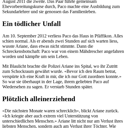
August 2011 die zweite. Das Paar führte gemeinsam
Ehevorbereitungskurse durch, Paco machte eine Ausbildung zum
Sekundarlehrer und sie genossen das Familienleben.
Ein tödlicher Unfall
Am 10. September 2012 verliess Paco das Haus in Pfäffikon. Alles
schien normal. Als er abends zwei Stunden auf sich warten liess,
wusste Ariane, dass etwas nicht stimmte. Dann die
Schreckensbotschaft: Paco war von einem Mähdrescher angefahren
worden und kämpfte um sein Leben.
Mit Blaulicht brachte die Polizei Ariane ins Spital, wo ihr Zutritt
zum Schockraum gewährt wurde. «Bevor ich den Raum betrat,
verspürte ich eine Kraft in mir, die ich nur Gott zuordnen konnte.»
So war sie überhaupt in der Lage, ihrem geliebten Paco auf
Wiedersehen zu sagen. Er verstarb Stunden später.
Plötzlich alleinerziehend
«Die nächsten Monate waren schrecklich», blickt Ariane zurück.
«Ich kriegte aber auch extrem viel Unterstützung von
unterschiedlichen Menschen.» Ariane litt nicht nur am Verlust ihres
liebsten Menschen, sondern auch am Verlust ihrer Töchter. Wie