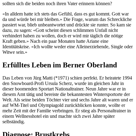
sollten sich die beiden noch ihren Vater erinnern können?
«In alldem hatte ich stets das Gefühl, dass es gut kommt. Gott war
da und würde bei mir bleiben.» Die Frage, warum das Schreckliche
passiert war, blieb unbeantwortet und drückte sie runter. So kam sie
dazu, zu sagen: «Gott scheint diesen schlimmen Unfall nicht
verhindert haben zu wollen, doch er wird mir täglich die nötige
Kraft geben.» Nach ein paar Monaten hatte Ariane eine
Identitätskrise. «Ich wollte weder eine Alleinerziehende, Single oder
Witwe sein.»
Erfülltes Leben im Berner Oberland
Das Leben von Jürg Matti (*1971) schien perfekt. Er heiratete 1994
den Snowboard-Profi Ursula Scherz, wurde im gleichen Jahr in
dieser boomenden Sportart Nationaltrainer. Neun Jahre war er in
diesem Amt tätig und bereiste die bekanntesten Wintersportorte der
Welt. Als seine beiden Töchter vier und sechs Jahre alt waren und er
auf WM-Titel und Olympiagold zurückblicken konnte, wollte er
mehr Zeit mit der Familie verbringen. Er stieg als Personaltrainer in
einem Wellnesshotel ein und machte sich zwei Jahre später
selbständig.
Diagnose: Brustkrebs