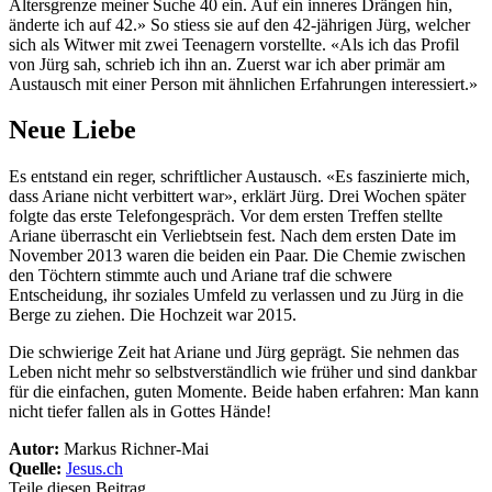
Altersgrenze meiner Suche 40 ein. Auf ein inneres Drängen hin,
änderte ich auf 42.» So stiess sie auf den 42-jährigen Jürg, welcher
sich als Witwer mit zwei Teenagern vorstellte. «Als ich das Profil
von Jürg sah, schrieb ich ihn an. Zuerst war ich aber primär am
Austausch mit einer Person mit ähnlichen Erfahrungen interessiert.»
Neue Liebe
Es entstand ein reger, schriftlicher Austausch. «Es faszinierte mich,
dass Ariane nicht verbittert war», erklärt Jürg. Drei Wochen später
folgte das erste Telefongespräch. Vor dem ersten Treffen stellte
Ariane überrascht ein Verliebtsein fest. Nach dem ersten Date im
November 2013 waren die beiden ein Paar. Die Chemie zwischen
den Töchtern stimmte auch und Ariane traf die schwere
Entscheidung, ihr soziales Umfeld zu verlassen und zu Jürg in die
Berge zu ziehen. Die Hochzeit war 2015.
Die schwierige Zeit hat Ariane und Jürg geprägt. Sie nehmen das
Leben nicht mehr so selbstverständlich wie früher und sind dankbar
für die einfachen, guten Momente. Beide haben erfahren: Man kann
nicht tiefer fallen als in Gottes Hände!
Autor:
Markus Richner-Mai
Quelle:
Jesus.ch
Teile diesen Beitrag