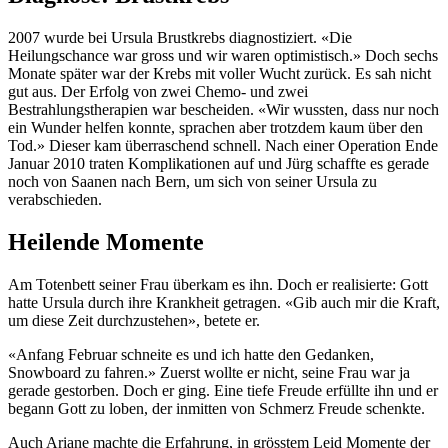
2007 wurde bei Ursula Brustkrebs diagnostiziert. «Die
Heilungschance war gross und wir waren optimistisch.» Doch sechs
Monate später war der Krebs mit voller Wucht zurück. Es sah nicht
gut aus. Der Erfolg von zwei Chemo- und zwei
Bestrahlungstherapien war bescheiden. «Wir wussten, dass nur noch
ein Wunder helfen konnte, sprachen aber trotzdem kaum über den
Tod.» Dieser kam überraschend schnell. Nach einer Operation Ende
Januar 2010 traten Komplikationen auf und Jürg schaffte es gerade
noch von Saanen nach Bern, um sich von seiner Ursula zu
verabschieden.
Heilende Momente
Am Totenbett seiner Frau überkam es ihn. Doch er realisierte: Gott
hatte Ursula durch ihre Krankheit getragen. «Gib auch mir die Kraft,
um diese Zeit durchzustehen», betete er.
«Anfang Februar schneite es und ich hatte den Gedanken,
Snowboard zu fahren.» Zuerst wollte er nicht, seine Frau war ja
gerade gestorben. Doch er ging. Eine tiefe Freude erfüllte ihn und er
begann Gott zu loben, der inmitten von Schmerz Freude schenkte.
Auch Ariane machte die Erfahrung, in grösstem Leid Momente der