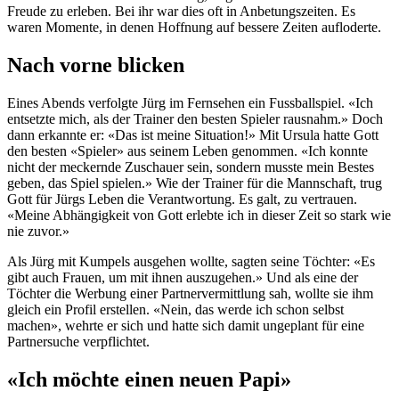
Freude zu erleben. Bei ihr war dies oft in Anbetungszeiten. Es
waren Momente, in denen Hoffnung auf bessere Zeiten aufloderte.
Nach vorne blicken
Eines Abends verfolgte Jürg im Fernsehen ein Fussballspiel. «Ich
entsetzte mich, als der Trainer den besten Spieler rausnahm.» Doch
dann erkannte er: «Das ist meine Situation!» Mit Ursula hatte Gott
den besten «Spieler» aus seinem Leben genommen. «Ich konnte
nicht der meckernde Zuschauer sein, sondern musste mein Bestes
geben, das Spiel spielen.» Wie der Trainer für die Mannschaft, trug
Gott für Jürgs Leben die Verantwortung. Es galt, zu vertrauen.
«Meine Abhängigkeit von Gott erlebte ich in dieser Zeit so stark wie
nie zuvor.»
Als Jürg mit Kumpels ausgehen wollte, sagten seine Töchter: «Es
gibt auch Frauen, um mit ihnen auszugehen.» Und als eine der
Töchter die Werbung einer Partnervermittlung sah, wollte sie ihm
gleich ein Profil erstellen. «Nein, das werde ich schon selbst
machen», wehrte er sich und hatte sich damit ungeplant für eine
Partnersuche verpflichtet.
«Ich möchte einen neuen Papi»