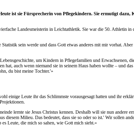
Heute ist sie Fürsprecherin von Pflegekindern. Sie ermutigt dazu, K
erfache Landesmeisterin in Leichtathletik. Sie war die 50. Athletin in 
 der Statistik sein werde und dass Gott etwas anderes mit mir vorhat. A
e Lebensgeschichte, um Kindern in Pflegefamilien und Erwachsenen, die
affen hat, auch wenn niemand sie in seinem Haus haben wollte – und das
hn, du bist meine Tochter.'»
einige Leute ihr das Schlimmste vorausgesagt hatten und ihr erklärten,
 Projektionen.
emeinde lernte sie Jesus Christus kennen. Deshalb will sie nun andere e
us diesem Milieu. Das bedeutet, dass sie so oder so ist.' Wir sollen an
ab es Leute, die mich so sahen, wie Gott mich sieht.»