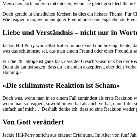
Menschen, sich anderen mitzuteilen, wenn sie gleichgeschlechtliche Ge
Doch gerade in christlichen Kreisen ist dies ein heisses Thema. Für C
Wie reagiert man, wenn ein guter Freund oder eine engstehende Freund
Liebe und Verständnis – nicht nur in Wort
Jackie Hill-Perry war selbst früher homosexuell und bezeugt heute, das
was das schlimmste sei, das man einem Freund oder einer Freundin sag
Für die 28-Jährige ist ganz klar, dass der Gesichtsausdruck bei der 
Denn du kannst sagen, dass du jemanden akzeptierst, aber dein Verhal
Haltung.»
«Die schlimmste Reaktion ist Scham»
Doch was, wenn man in so einem Fall zumindest als erste Reaktion we
wenn man so reagiert, sowohl nonverbal als auch verbal, dann fühlt sic
einfach auf mich…' Deshalb denke ich, dass so eine Reaktion weder g
Von Gott verändert
Jackie Hill-Perry spricht aus eigener Erfahrung. Im Alter von fünf Jah