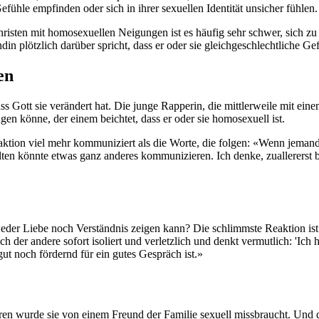
fühle empfinden oder sich in ihrer sexuellen Identität unsicher fühlen.
hristen mit homosexuellen Neigungen ist es häufig sehr schwer, sich zu 
in plötzlich darüber spricht, dass er oder sie gleichgeschlechtliche Ge
en
s Gott sie verändert hat. Die junge Rapperin, die mittlerweile mit einem
en könne, der einem beichtet, dass er oder sie homosexuell ist.
Reaktion viel mehr kommuniziert als die Worte, die folgen: «Wenn jemand
ten könnte etwas ganz anderes kommunizieren. Ich denke, zuallererst b
der Liebe noch Verständnis zeigen kann? Die schlimmste Reaktion ist 
h der andere sofort isoliert und verletzlich und denkt vermutlich: 'Ich
ut noch fördernd für ein gutes Gespräch ist.»
ren wurde sie von einem Freund der Familie sexuell missbraucht. Und das b