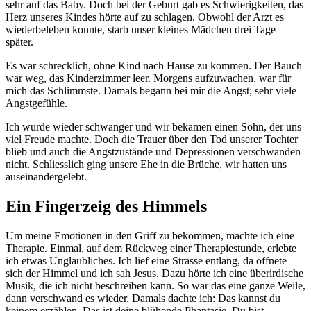
sehr auf das Baby. Doch bei der Geburt gab es Schwierigkeiten, das
Herz unseres Kindes hörte auf zu schlagen. Obwohl der Arzt es
wiederbeleben konnte, starb unser kleines Mädchen drei Tage
später.
Es war schrecklich, ohne Kind nach Hause zu kommen. Der Bauch
war weg, das Kinderzimmer leer. Morgens aufzuwachen, war für
mich das Schlimmste. Damals begann bei mir die Angst; sehr viele
Angstgefühle.
Ich wurde wieder schwanger und wir bekamen einen Sohn, der uns
viel Freude machte. Doch die Trauer über den Tod unserer Tochter
blieb und auch die Angstzustände und Depressionen verschwanden
nicht. Schliesslich ging unsere Ehe in die Brüche, wir hatten uns
auseinandergelebt.
Ein Fingerzeig des Himmels
Um meine Emotionen in den Griff zu bekommen, machte ich eine
Therapie. Einmal, auf dem Rückweg einer Therapiestunde, erlebte
ich etwas Unglaubliches. Ich lief eine Strasse entlang, da öffnete
sich der Himmel und ich sah Jesus. Dazu hörte ich eine überirdische
Musik, die ich nicht beschreiben kann. So war das eine ganze Weile,
dann verschwand es wieder. Damals dachte ich: Das kannst du
keinem erzählen. Das ist deine blühende Phantasie. Du bist