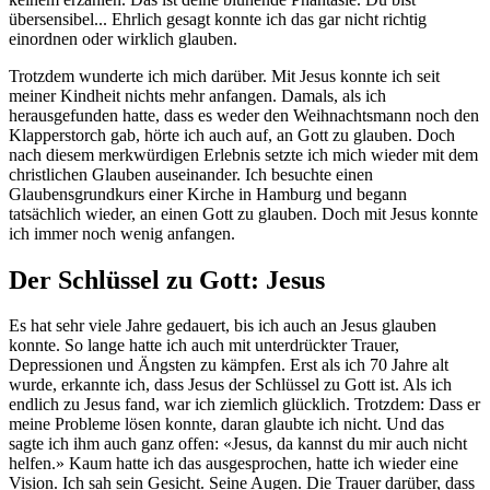
übersensibel... Ehrlich gesagt konnte ich das gar nicht richtig
einordnen oder wirklich glauben.
Trotzdem wunderte ich mich darüber. Mit Jesus konnte ich seit
meiner Kindheit nichts mehr anfangen. Damals, als ich
herausgefunden hatte, dass es weder den Weihnachtsmann noch den
Klapperstorch gab, hörte ich auch auf, an Gott zu glauben. Doch
nach diesem merkwürdigen Erlebnis setzte ich mich wieder mit dem
christlichen Glauben auseinander. Ich besuchte einen
Glaubensgrundkurs einer Kirche in Hamburg und begann
tatsächlich wieder, an einen Gott zu glauben. Doch mit Jesus konnte
ich immer noch wenig anfangen.
Der Schlüssel zu Gott: Jesus
Es hat sehr viele Jahre gedauert, bis ich auch an Jesus glauben
konnte. So lange hatte ich auch mit unterdrückter Trauer,
Depressionen und Ängsten zu kämpfen. Erst als ich 70 Jahre alt
wurde, erkannte ich, dass Jesus der Schlüssel zu Gott ist. Als ich
endlich zu Jesus fand, war ich ziemlich glücklich. Trotzdem: Dass er
meine Probleme lösen konnte, daran glaubte ich nicht. Und das
sagte ich ihm auch ganz offen: «Jesus, da kannst du mir auch nicht
helfen.» Kaum hatte ich das ausgesprochen, hatte ich wieder eine
Vision. Ich sah sein Gesicht. Seine Augen. Die Trauer darüber, dass