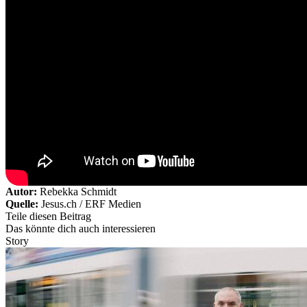
Autor:
Rebekka Schmidt
Quelle:
Jesus.ch / ERF Medien
Teile diesen Beitrag
Das könnte dich auch interessieren
Story