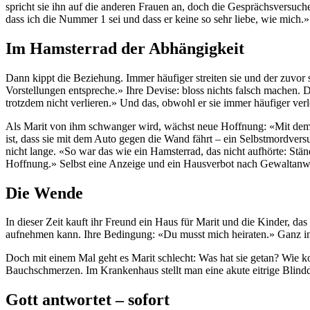
spricht sie ihn auf die anderen Frauen an, doch die Gesprächsversuch
dass ich die Nummer 1 sei und dass er keine so sehr liebe, wie mich.»
Im Hamsterrad der Abhängigkeit
Dann kippt die Beziehung. Immer häufiger streiten sie und der zuvor 
Vorstellungen entspreche.» Ihre Devise: bloss nichts falsch machen.
trotzdem nicht verlieren.» Und das, obwohl er sie immer häufiger ver
Als Marit von ihm schwanger wird, wächst neue Hoffnung: «Mit dem K
ist, dass sie mit dem Auto gegen die Wand fährt – ein Selbstmordvers
nicht lange. «So war das wie ein Hamsterrad, das nicht aufhörte: Stän
Hoffnung.» Selbst eine Anzeige und ein Hausverbot nach Gewaltanwend
Die Wende
In dieser Zeit kauft ihr Freund ein Haus für Marit und die Kinder, das 
aufnehmen kann. Ihre Bedingung: «Du musst mich heiraten.» Ganz inf
Doch mit einem Mal geht es Marit schlecht: Was hat sie getan? Wie ko
Bauchschmerzen. Im Krankenhaus stellt man eine akute eitrige Blindda
Gott antwortet – sofort