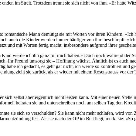
e enden im Streit. Trotzdem trennt sie sich nicht von ihm. «Er hatte W
so romantische Mann demütigt sie mit Worten vor ihren Kindern. «Ich ha
 Doch auch die Kinder werden immer häufiger von ihm beschimpft. «Ich
letzt und mit Worten fertig macht, insbesondere aufgrund ihrer geschei
ind werde ich ihn ganz für mich haben.» Doch noch während der Schwan
uch. Ihr Freund umsorgt sie – Hoffnung wächst. Ähnlich ist es auch nach
dig habe ich gedacht, es geht gar nicht, ich werde so kontrolliert und 
ung zieht sie zurück, als er wieder mit einem Rosenstrauss vor der T
er sich selbst aber eigentlich nicht leisten kann. Mit einer neuen Stelle
ormell heiraten sie und unterschreiben noch am selben Tag den Kredi
nnte sie sich so verschulden? Sie kann nicht mehr schlafen, wird von 
rmentzündung fest. Als sie nach der OP im Bett liegt, merkt sie: «So g