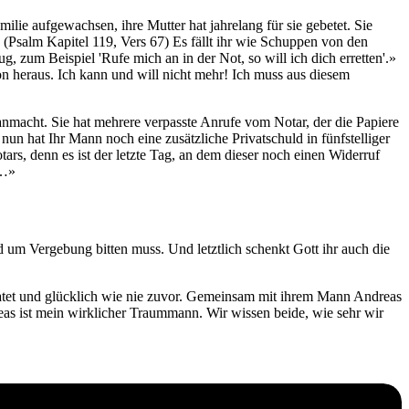
amilie aufgewachsen, ihre Mutter hat jahrelang für sie gebetet. Sie
» (Psalm Kapitel 119, Vers 67) Es fällt ihr wie Schuppen von den
ug, zum Beispiel 'Rufe mich an in der Not, so will ich dich erretten'.»
ion heraus. Ich kann und will nicht mehr! Ich muss aus diesem
nmacht. Sie hat mehrere verpasste Anrufe vom Notar, der die Papiere
d nun hat Ihr Mann noch eine zusätzliche Privatschuld in fünfstelliger
rs, denn es ist der letzte Tag, an dem dieser noch einen Widerruf
t…»
nd um Vergebung bitten muss. Und letztlich schenkt Gott ihr auch die
iratet und glücklich wie nie zuvor. Gemeinsam mit ihrem Mann Andreas
eas ist mein wirklicher Traummann. Wir wissen beide, wie sehr wir