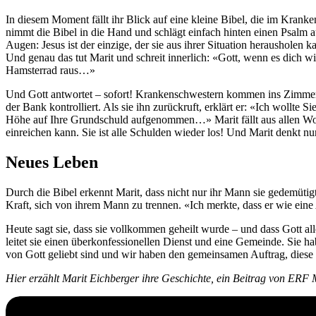
In diesem Moment fällt ihr Blick auf eine kleine Bibel, die im Krankenh
nimmt die Bibel in die Hand und schlägt einfach hinten einen Psalm au
Augen: Jesus ist der einzige, der sie aus ihrer Situation herausholen k
Und genau das tut Marit und schreit innerlich: «Gott, wenn es dich wi
Hamsterrad raus…»
Und Gott antwortet – sofort! Krankenschwestern kommen ins Zimmer u
der Bank kontrolliert. Als sie ihn zurückruft, erklärt er: «Ich wollte 
Höhe auf Ihre Grundschuld aufgenommen…» Marit fällt aus allen Wolken
einreichen kann. Sie ist alle Schulden wieder los! Und Marit denkt n
Neues Leben
Durch die Bibel erkennt Marit, dass nicht nur ihr Mann sie gedemütigt
Kraft, sich von ihrem Mann zu trennen. «Ich merkte, dass er wie ein
Heute sagt sie, dass sie vollkommen geheilt wurde – und dass Gott a
leitet sie einen überkonfessionellen Dienst und eine Gemeinde. Sie 
von Gott geliebt sind und wir haben den gemeinsamen Auftrag, diese
Hier erzählt Marit Eichberger ihre Geschichte, ein Beitrag von ERF