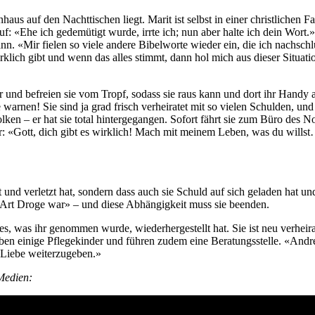
aus auf den Nachttischen liegt. Marit ist selbst in einer christlichen F
f: «Ehe ich gedemütigt wurde, irrte ich; nun aber halte ich dein Wort.
ann. «Mir fielen so viele andere Bibelworte wieder ein, die ich nachschl
rklich gibt und wenn das alles stimmt, dann hol mich aus dieser Situat
nd befreien sie vom Tropf, sodass sie raus kann und dort ihr Handy a
Sie warnen! Sie sind ja grad frisch verheiratet mit so vielen Schulden, un
 – er hat sie total hintergegangen. Sofort fährt sie zum Büro des Nota
ur: «Gott, dich gibt es wirklich! Mach mit meinem Leben, was du wills
 und verletzt hat, sondern dass auch sie Schuld auf sich geladen hat u
e Art Droge war» – und diese Abhängigkeit muss sie beenden.
lles, was ihr genommen wurde, wiederhergestellt hat. Sie ist neu verhe
haben einige Pflegekinder und führen zudem eine Beratungsstelle. «Andr
 Liebe weiterzugeben.»
 Medien: