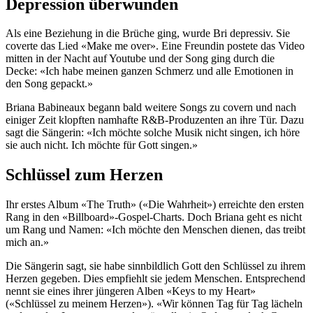
Depression überwunden
Als eine Beziehung in die Brüche ging, wurde Bri depressiv. Sie
coverte das Lied «Make me over». Eine Freundin postete das Video
mitten in der Nacht auf Youtube und der Song ging durch die
Decke: «Ich habe meinen ganzen Schmerz und alle Emotionen in
den Song gepackt.»
Briana Babineaux begann bald weitere Songs zu covern und nach
einiger Zeit klopften namhafte R&B-Produzenten an ihre Tür. Dazu
sagt die Sängerin: «Ich möchte solche Musik nicht singen, ich höre
sie auch nicht. Ich möchte für Gott singen.»
Schlüssel zum Herzen
Ihr erstes Album «The Truth» («Die Wahrheit») erreichte den ersten
Rang in den «Billboard»-Gospel-Charts. Doch Briana geht es nicht
um Rang und Namen: «Ich möchte den Menschen dienen, das treibt
mich an.»
Die Sängerin sagt, sie habe sinnbildlich Gott den Schlüssel zu ihrem
Herzen gegeben. Dies empfiehlt sie jedem Menschen. Entsprechend
nennt sie eines ihrer jüngeren Alben «Keys to my Heart»
(«Schlüssel zu meinem Herzen»). «Wir können Tag für Tag lächeln