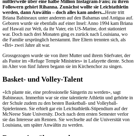
mittlerweile über eine halbe Million Instagram-Fans; zu ihren
Followern gehört Rihanna. Zunächst wollte sie Leichtathletin
werden, dann Anwältin – doch alles kam anders...
Heute tritt
Briana Babineaux unter anderem auf den Bahamas und Antigua auf.
Geboren wurde sie ebenfalls auf einer Insel: Anno 1994 kam Briana
auf Hawaii zur Welt, da ihr Vater, ein US-Marine, dort stationiert
war. Doch nach drei Monaten ging es zurück nach Louisiana, wo
die Familie ursprünglich herstammt. Ihre Eltern trennten sich, als
«Bri» zwei Jahre alt war.
Grossgezogen wurde sie von ihrer Mutter und ihrem Stiefvater, der
als Pastor im «Refuge Temple Ministries» in Lafayette diente. Schon
im Alter von fünf Jahren begann sie im Kirchenchor zu singen.
Basket- und Volley-Talent
«Ich plante nie, eine professionelle Sängerin zu werden», sagt
Babineaux. Immerhin war sie eine talentierte Athletin und gehörte in
der Schule zudem zu den besten Basketball- und Volleyball-
Spielerinnen. Sie erhielt gar ein Leichtathletik-Stipendium auf der
McNeese State University. Doch nach dem ersten Semester verlor
sie das Interesse am Rennen. Sie wechselte auf die Universität von
Louisiana, um später Anwältin zu werden.