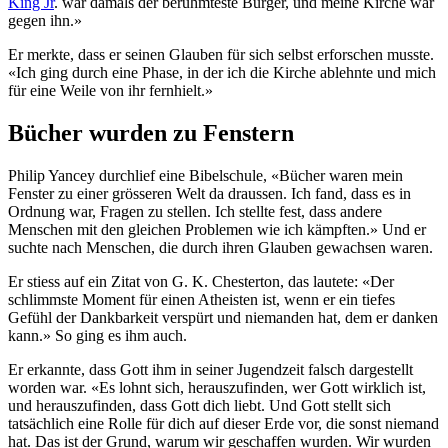
King Jr
. war damals der berühmteste Bürger, und meine Kirche war
gegen ihn.»
Er merkte, dass er seinen Glauben für sich selbst erforschen musste.
«Ich ging durch eine Phase, in der ich die Kirche ablehnte und mich
für eine Weile von ihr fernhielt.»
Bücher wurden zu Fenstern
Philip Yancey durchlief eine Bibelschule, «Bücher waren mein
Fenster zu einer grösseren Welt da draussen. Ich fand, dass es in
Ordnung war, Fragen zu stellen. Ich stellte fest, dass andere
Menschen mit den gleichen Problemen wie ich kämpften.» Und er
suchte nach Menschen, die durch ihren Glauben gewachsen waren.
Er stiess auf ein Zitat von G. K. Chesterton, das lautete: «Der
schlimmste Moment für einen Atheisten ist, wenn er ein tiefes
Gefühl der Dankbarkeit verspürt und niemanden hat, dem er danken
kann.» So ging es ihm auch.
Er erkannte, dass Gott ihm in seiner Jugendzeit falsch dargestellt
worden war. «Es lohnt sich, herauszufinden, wer Gott wirklich ist,
und herauszufinden, dass Gott dich liebt. Und Gott stellt sich
tatsächlich eine Rolle für dich auf dieser Erde vor, die sonst niemand
hat. Das ist der Grund, warum wir geschaffen wurden. Wir wurden