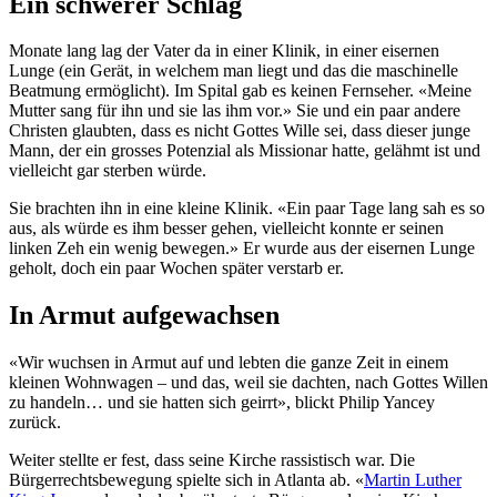
Ein schwerer Schlag
Monate lang lag der Vater da in einer Klinik, in einer eisernen
Lunge (ein Gerät, in welchem man liegt und das die maschinelle
Beatmung ermöglicht). Im Spital gab es keinen Fernseher. «Meine
Mutter sang für ihn und sie las ihm vor.» Sie und ein paar andere
Christen glaubten, dass es nicht Gottes Wille sei, dass dieser junge
Mann, der ein grosses Potenzial als Missionar hatte, gelähmt ist und
vielleicht gar sterben würde.
Sie brachten ihn in eine kleine Klinik. «Ein paar Tage lang sah es so
aus, als würde es ihm besser gehen, vielleicht konnte er seinen
linken Zeh ein wenig bewegen.» Er wurde aus der eisernen Lunge
geholt, doch ein paar Wochen später verstarb er.
In Armut aufgewachsen
«Wir wuchsen in Armut auf und lebten die ganze Zeit in einem
kleinen Wohnwagen – und das, weil sie dachten, nach Gottes Willen
zu handeln… und sie hatten sich geirrt», blickt Philip Yancey
zurück.
Weiter stellte er fest, dass seine Kirche rassistisch war. Die
Bürgerrechtsbewegung spielte sich in Atlanta ab. «
Martin Luther